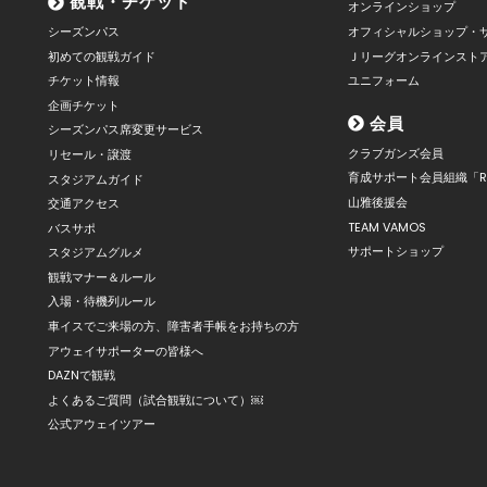
観戦・チケット
オンラインショップ
シーズンパス
オフィシャルショップ・
初めての観戦ガイド
Ｊリーグオンラインスト
チケット情報
ユニフォーム
企画チケット
会員
シーズンパス席変更サービス
クラブガンズ会員
リセール・譲渡
育成サポート会員組織「R
スタジアムガイド
山雅後援会
交通アクセス
TEAM VAMOS
バスサポ
サポートショップ
スタジアムグルメ
観戦マナー＆ルール
入場・待機列ルール
車イスでご来場の方、障害者手帳をお持ちの方
アウェイサポーターの皆様へ
DAZNで観戦
よくあるご質問（試合観戦について）￼
公式アウェイツアー