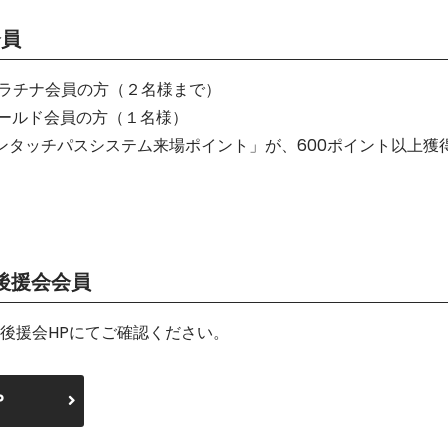
会員
 プラチナ会員の方（２名様まで）
 ゴールド会員の方（１名様）
「ワンタッチパスシステム来場ポイント」が、600ポイント以上
雅後援会会員
後援会HPにてご確認ください。
P