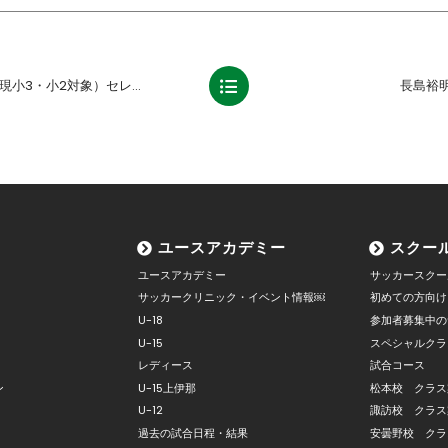
セレクション開催のお知らせ【2/28追記】
長島裕
ユースアカデミー
スクー
ユースアカデミー
サッカースクー
サッカークリニック・イベント情報￼
初めての方向け
U-18
参加者募集中の
U-15
スペシャルクラ
レディース
試合コース
ン
U-15上伊那
松本校 クラス
U-12
諏訪校 クラス
過去の試合日程・結果
安曇野校 クラ