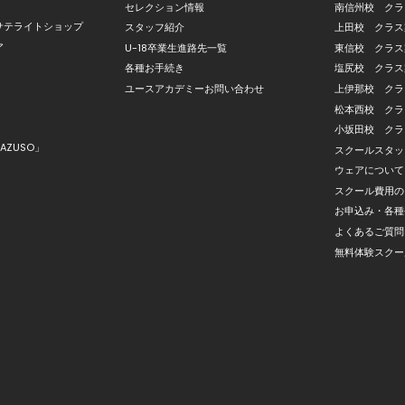
セレクション情報
南信州校 クラ
サテライトショップ
スタッフ紹介
上田校 クラス
ア
U-18卒業生進路先一覧
東信校 クラス
各種お手続き
塩尻校 クラス
ユースアカデミーお問い合わせ
上伊那校 クラ
松本西校 クラ
小坂田校 クラ
AZUSO」
スクールスタッ
ウェアについて
スクール費用の
お申込み・各種
よくあるご質問
無料体験スクー