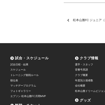
松本山雅FC ジュニア（現小3・小2対象）
試合・スケジュール
クラブ情報
試合日程・結果
選手・スタッフ
スケジュール
背番号系譜
トレーニング観戦ルール
クラブ概要
順位表
年度別入場者数
マッチデープログラム
会社概要
フォトギャラリー
松本山雅ドリームビジョ
エプソン 松本山雅FC月間MVP
グッズ