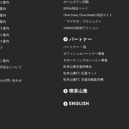
ホームタウン活動
ス案内
SDGs特設ページ
案内
One Soul, One Heart 特設サイト
案内
「ママサポ」プロジェクト
案内
YANAGA気候アクション
ス案内
ス案内
パートナー
ス案内
パートナー 一覧
フ
オフィシャルパートナー募集
サポーティングカンパニー募集
ご案内
松本山雅支援持株会
手続きについて
松本山雅FC 応援マット
松本山雅FC 支援自動販売機
ルお問い合わせ
喫茶山雅
ENGLISH