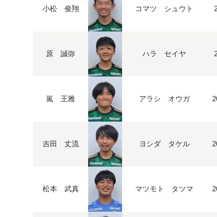
小松 俊翔
コマツ シュウト
原 誠弥
ハラ セイヤ
嵐 王雅
アラシ オウガ
2
吉田 丈流
ヨシダ タケル
2
松本 武真
マツモト タツマ
2