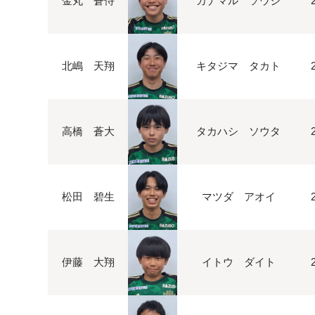
金丸 蒼侍
カナマル ソウジ
北嶋 天翔
キタジマ タカト
高橋 蒼大
タカハシ ソウタ
松田 碧生
マツダ アオイ
伊藤 大翔
イトウ ダイト