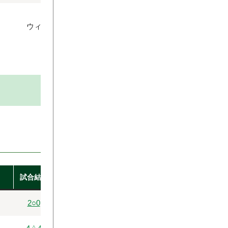
ウィンズFC
〇
試合結果
2○0