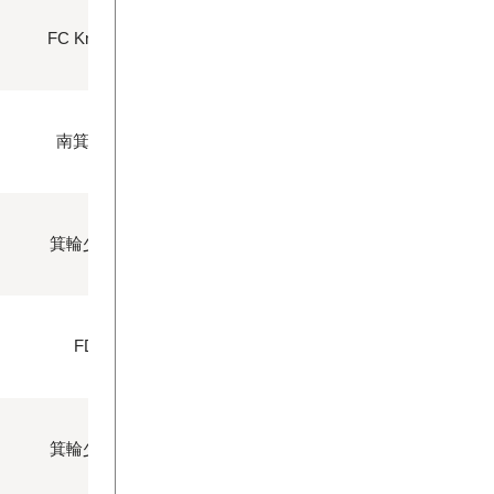
FC Knights FC
南箕輪FC.Jr
〇
箕輪少年FCJr
FD長地
箕輪少年FCJr
〇