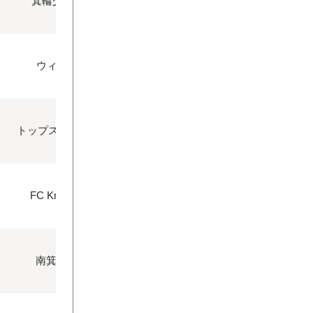
箕輪少年FCJr
〇
ウィンズFC
〇
トップストーン伊那
〇
FC Knights FC
〇
南箕輪FC.Jr
〇