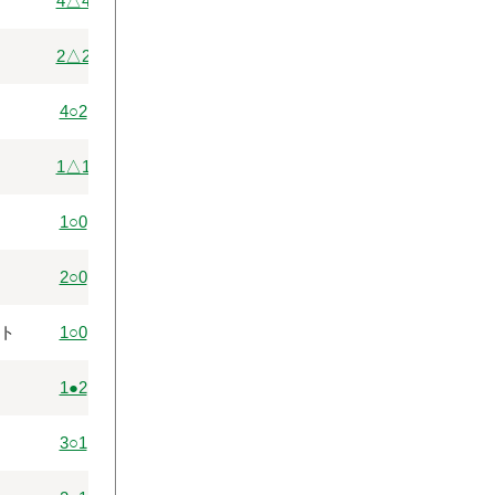
4△4
2△2
4○2
1△1
1○0
2○0
ト
1○0
1●2
3○1