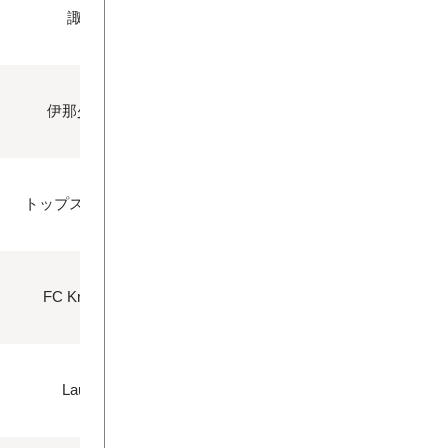
諏訪FC
伊那少年SSS
〇
トップストーン宮田
〇
FC Knights FC
〇
Laule FC