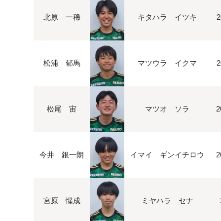
北原 一稀
キタハラ イツキ
2
松浦 郁馬
マツウラ イクマ
2
松尾 宙
マツオ ソラ
2
今井 銀一朗
イマイ ギンイチロウ
2
宮原 惺成
ミヤハラ セナ