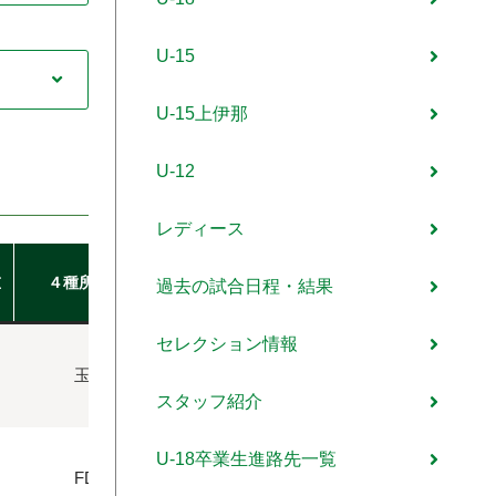
U-15
U-15上伊那
U-12
レディース
松本山雅FC
重
４種所属チーム
過去の試合日程・結果
サッカースクール出身
セレクション情報
玉川FC
スタッフ紹介
U-18卒業生進路先一覧
FD長地