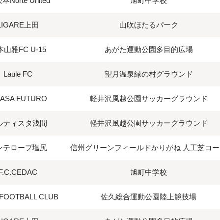
本Norte United
旭町中学校
LIGARE上田
山吹ほたるパーク
山雅FC U-15
あがた運動公園多目的広場
Laule FC
望月温泉緑の村グラウンド
 ASA FUTURO
軽井沢風越公園サッカーグラウンド
ルティスタ浅間
軽井沢風越公園サッカーグラウンド
ンテロープ塩尻
信州グリーンフィールドかりがね 人工芝コー
F.C.CEDAC
旭町中学校
OOTBALL CLUB
佐久総合運動公園陸上競技場