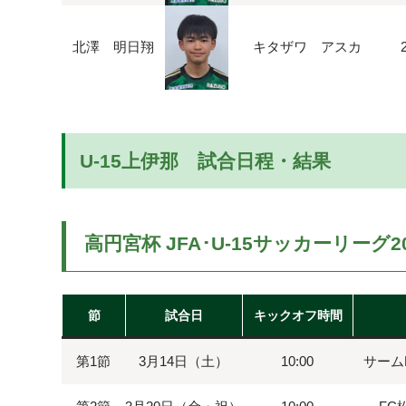
北澤 明日翔
キタザワ アスカ
U-15上伊那 試合日程・結果
高円宮杯 JFA･U-15サッカーリーグ2
節
試合日
キックオフ時間
第1節
3月14日（土）
10:00
サームF