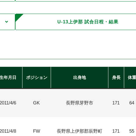
U-13上伊那 試合日程・結果
生年月日
ポジション
出身地
身長
体
2011/4/6
GK
長野県芽野市
171
64
2011/4/8
FW
長野県上伊那郡辰野町
171
55