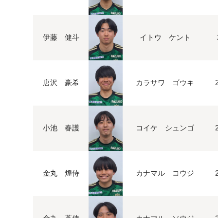
伊藤 健斗
イトウ ケント
唐沢 豪希
カラサワ ゴウキ
小池 春護
コイケ シュンゴ
金丸 煌侍
カナマル コウジ