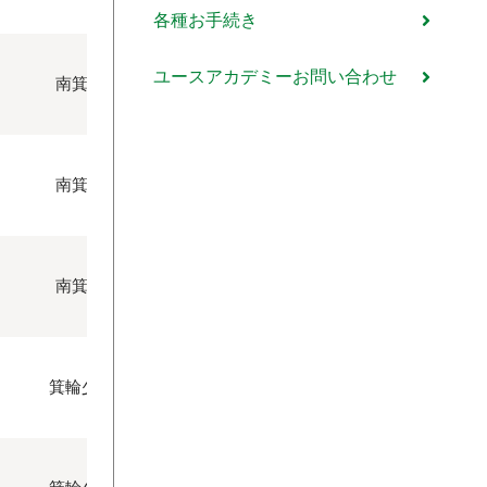
各種お手続き
ユースアカデミーお問い合わせ
南箕輪FC.Jr
〇
南箕輪FC.Jr
〇
南箕輪FC.Jr
箕輪少年FCJr
〇