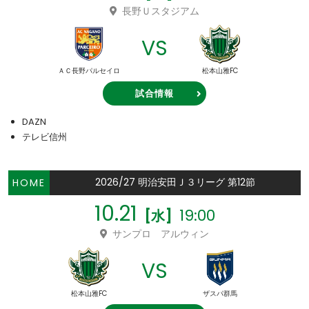
長野Ｕスタジアム
VS
ＡＣ長野パルセイロ
松本山雅FC
試合情報
DAZN
テレビ信州
2026/27 明治安田Ｊ３リーグ 第12節
HOME
10.21
19:00
[水]
サンプロ アルウィン
VS
松本山雅FC
ザスパ群馬