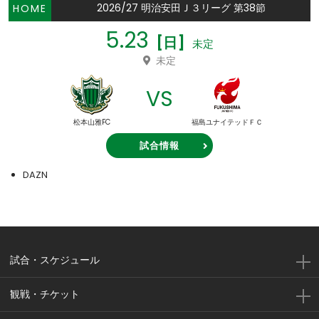
2026/27 明治安田Ｊ３リーグ 第38節
HOME
5.23
[日]
未定
未定
VS
松本山雅FC
福島ユナイテッドＦＣ
試合情報
DAZN
試合・スケジュール
観戦・チケット