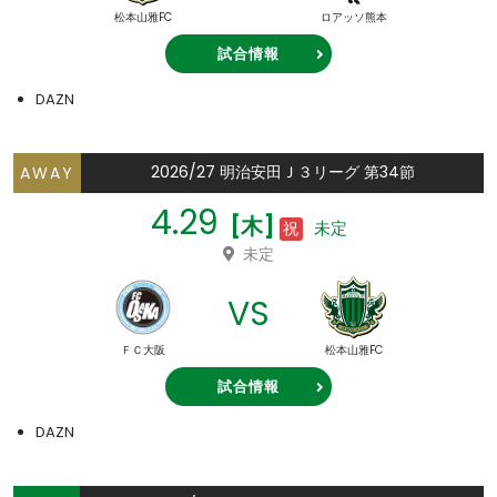
松本山雅FC
ロアッソ熊本
試合情報
DAZN
2026/27 明治安田Ｊ３リーグ 第34節
AWAY
4.29
[木]
未定
祝
未定
VS
ＦＣ大阪
松本山雅FC
試合情報
DAZN