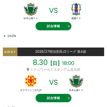
VS
松本山雅ＦＣ
愛媛ＦＣ
試合情報
DAZN
2026/27明治安田J3リーグ 第4節
AWAY
8.30
18:00
[日]
ミクニワールドスタジアム北九州
VS
ギラヴァンツ北九州
松本山雅ＦＣ
試合情報