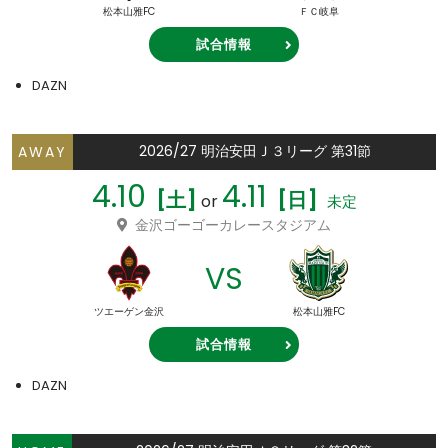
松本山雅FC
ＦＣ岐阜
試合情報
DAZN
2026/27 明治安田Ｊ３リーグ 第31節
AWAY
4.10
4.11
[土]
[日]
or
未定
金沢ゴーゴーカレースタジアム
VS
ツエーゲン金沢
松本山雅FC
試合情報
DAZN