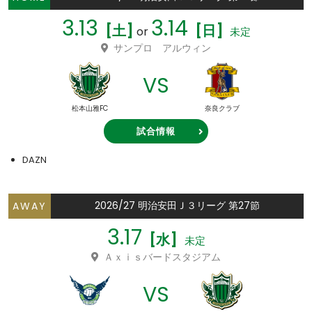
3.13
3.14
[土]
[日]
or
未定
サンプロ アルウィン
VS
松本山雅FC
奈良クラブ
試合情報
DAZN
2026/27 明治安田Ｊ３リーグ 第27節
AWAY
3.17
[水]
未定
Ａｘｉｓバードスタジアム
VS