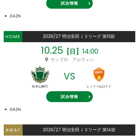
試合情報
DAZN
2026/27 明治安田Ｊ３リーグ 第13節
HOME
10.25
14:00
[日]
サンプロ アルウィン
VS
松本山雅FC
レノファ山口ＦＣ
試合情報
DAZN
2026/27 明治安田Ｊ３リーグ 第14節
AWAY