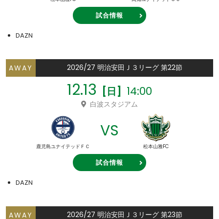
試合情報
DAZN
2026/27 明治安田Ｊ３リーグ 第22節
AWAY
12.13
14:00
[日]
白波スタジアム
VS
鹿児島ユナイテッドＦＣ
松本山雅FC
試合情報
DAZN
2026/27 明治安田Ｊ３リーグ 第23節
AWAY