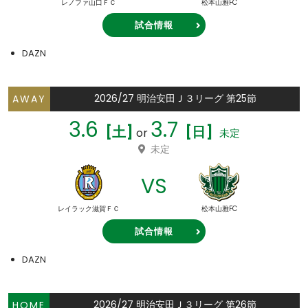
レノファ山口ＦＣ
松本山雅FC
試合情報
DAZN
2026/27 明治安田Ｊ３リーグ 第25節
AWAY
3.6
3.7
[土]
[日]
or
未定
未定
VS
レイラック滋賀ＦＣ
松本山雅FC
試合情報
DAZN
2026/27 明治安田Ｊ３リーグ 第26節
HOME