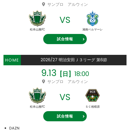
サンプロ アルウィン
VS
松本山雅FC
湘南ベルマーレ
試合情報
2026/27 明治安田Ｊ３リーグ 第6節
HOME
9.13
18:00
[日]
サンプロ アルウィン
VS
松本山雅FC
ＳＣ相模原
試合情報
DAZN