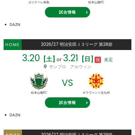
ガイナーレ鳥取
松本山雅FC
試合情報
DAZN
2026/27 明治安田Ｊ３リーグ 第28節
HOME
3.20
3.21
[土]
[日]
or
未定
祝
サンプロ アルウィン
VS
松本山雅FC
ギラヴァンツ北九州
試合情報
DAZN
2026/27 明治安田Ｊ３リーグ 第29節