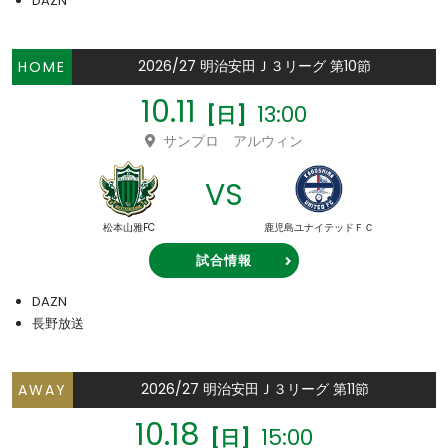
DAZN
2026/27 明治安田Ｊ３リーグ 第10節
HOME
10.11
13:00
[日]
サンプロ アルウィン
VS
松本山雅FC
鹿児島ユナイテッドＦＣ
試合情報
DAZN
長野放送
2026/27 明治安田Ｊ３リーグ 第11節
AWAY
10.18
15:00
[日]