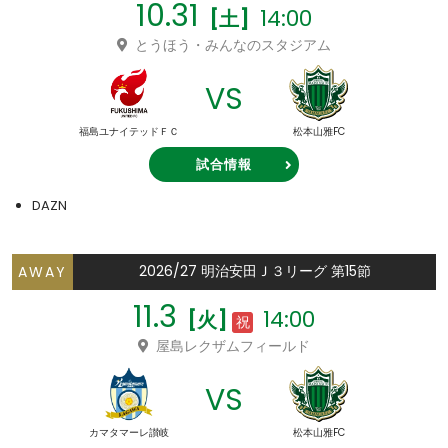
10.31
14:00
[土]
とうほう・みんなのスタジアム
VS
福島ユナイテッドＦＣ
松本山雅FC
試合情報
DAZN
2026/27 明治安田Ｊ３リーグ 第15節
AWAY
11.3
14:00
[火]
祝
屋島レクザムフィールド
VS
カマタマーレ讃岐
松本山雅FC