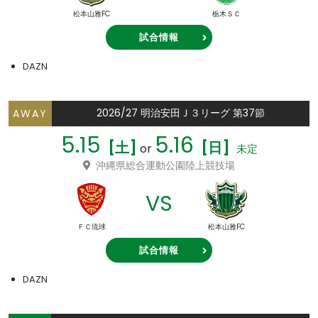
松本山雅FC
栃木ＳＣ
試合情報
DAZN
2026/27 明治安田Ｊ３リーグ 第37節
AWAY
5.15
5.16
[土]
[日]
or
未定
沖縄県総合運動公園陸上競技場
VS
ＦＣ琉球
松本山雅FC
試合情報
DAZN