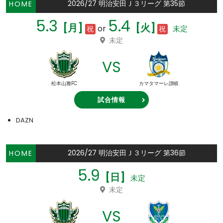
2026/27 明治安田Ｊ３リーグ 第35節
HOME
5.3
5.4
[月]
[火]
or
未定
祝
祝
未定
VS
松本山雅FC
カマタマーレ讃岐
試合情報
DAZN
2026/27 明治安田Ｊ３リーグ 第36節
HOME
5.9
[日]
未定
未定
VS