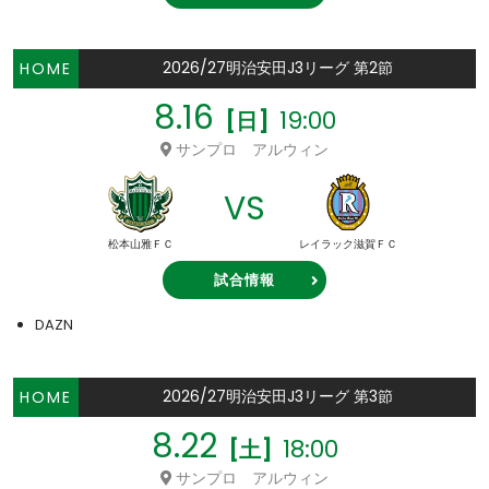
2026/27明治安田J3リーグ 第2節
HOME
8.16
19:00
[日]
サンプロ アルウィン
VS
松本山雅ＦＣ
レイラック滋賀ＦＣ
試合情報
DAZN
2026/27明治安田J3リーグ 第3節
HOME
8.22
18:00
[土]
サンプロ アルウィン