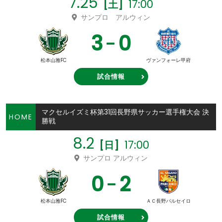
7.25
17:00
[土]
サンプロ アルウィン
3
0
松本山雅FC
ヴァンフォーレ甲府
試合情報
マクセルイズミ杯第31回長野県サッカー選手権大会 決
HOME
勝戦
8.2
17:00
[日]
サンプロ アルウィン
0
2
松本山雅FC
ＡＣ長野パルセイロ
試合情報