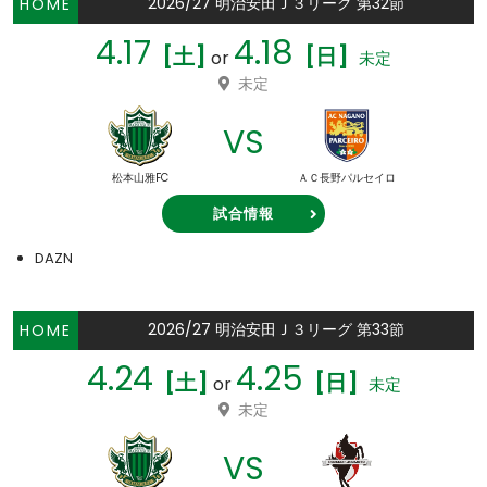
2026/27 明治安田Ｊ３リーグ 第32節
HOME
4.17
4.18
[土]
[日]
or
未定
未定
VS
松本山雅FC
ＡＣ長野パルセイロ
試合情報
DAZN
2026/27 明治安田Ｊ３リーグ 第33節
HOME
4.24
4.25
[土]
[日]
or
未定
未定
VS