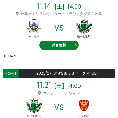
11.14
14:00
[土]
岐阜メモリアルセンターヒマラヤスタジアム岐阜
VS
ＦＣ岐阜
松本山雅FC
試合情報
DAZN
2026/27 明治安田Ｊ３リーグ 第18節
HOME
11.21
14:00
[土]
サンプロ アルウィン
VS
松本山雅FC
ＦＣ琉球