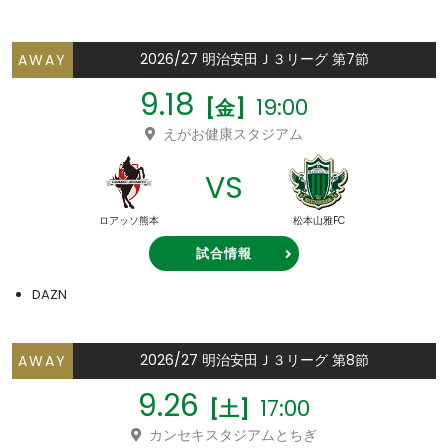
2026/27 明治安田Ｊ３リーグ 第7節
AWAY
9.18
19:00
[金]
えがお健康スタジアム
VS
ロアッソ熊本
松本山雅FC
試合情報
DAZN
2026/27 明治安田Ｊ３リーグ 第8節
AWAY
9.26
17:00
[土]
カンセキスタジアムとちぎ