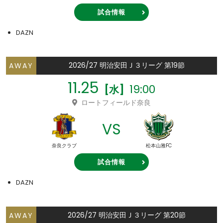
試合情報
DAZN
2026/27 明治安田Ｊ３リーグ 第19節
AWAY
11.25
19:00
[水]
ロートフィールド奈良
VS
奈良クラブ
松本山雅FC
試合情報
DAZN
2026/27 明治安田Ｊ３リーグ 第20節
AWAY