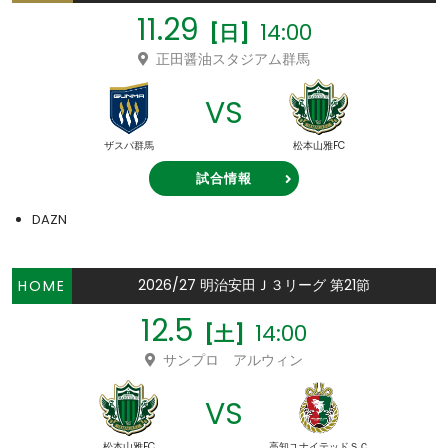
11.29
14:00
[日]
正田醤油スタジアム群馬
VS
ザスパ群馬
松本山雅FC
試合情報
DAZN
2026/27 明治安田Ｊ３リーグ 第21節
HOME
12.5
14:00
[土]
サンプロ アルウィン
VS
松本山雅FC
高知ユナイテッドＳＣ