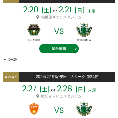
2.20
2.21
[土]
[日]
or
未定
相模原ギオンスタジアム
VS
ＳＣ相模原
松本山雅FC
試合情報
DAZN
2026/27 明治安田Ｊ３リーグ 第24節
AWAY
2.27
2.28
[土]
[日]
or
未定
維新みらいふスタジアム
VS