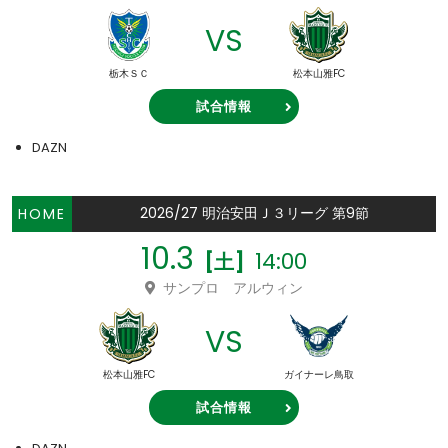
VS
栃木ＳＣ
松本山雅FC
試合情報
DAZN
2026/27 明治安田Ｊ３リーグ 第9節
HOME
10.3
14:00
[土]
サンプロ アルウィン
VS
松本山雅FC
ガイナーレ鳥取
試合情報