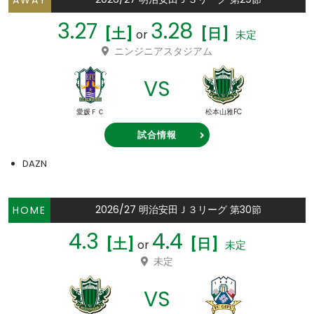
AWAY
3.27
3.28
[土]
[日]
or
未定
ニンジニアスタジアム
VS
愛媛ＦＣ
松本山雅FC
試合情報
DAZN
2026/27 明治安田Ｊ３リーグ 第30節
HOME
4.3
4.4
[土]
[日]
or
未定
未定
VS