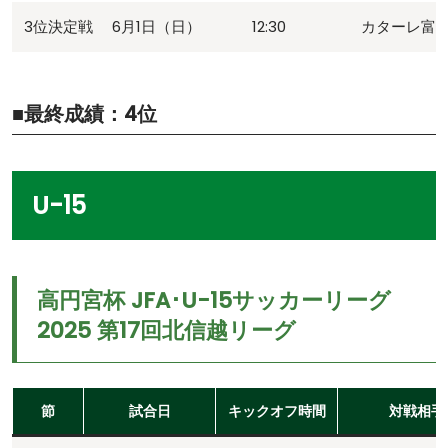
3位決定戦
6月1日（日）
12:30
カターレ富山
■最終成績：4位
U-15
高円宮杯 JFA･U-15サッカーリーグ
2025 第17回北信越リーグ
節
試合日
キックオフ時間
対戦相手