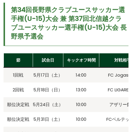
第34回⻑野県クラブユースサッカー選
⼿権(U-15)⼤会 兼 第37回北信越クラ
ブユースサッカー選手権(U-15)大会 長
野県予選会
節
試合日
キックオフ時間
対戦相手
1回戦
5月17日（土）
14:00
FC Jogaser
2回戦
5月18日（日）
13:00
FC LIGARE
順位決定戦
5月24日（土）
10:00
アザリー飯
順位決定戦
5月31日（土）
10:00
FCベルテッ