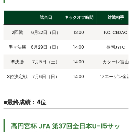
試合日
キックオフ時間
対戦相手
2回戦
6月22日（日）
13:00
F.C. CEDAC
準々決勝
6月29日（日）
14:00
長岡JYFC
準決勝
7月5日（土）
14:00
カターレ富山
3位決定戦
7月6日（日）
14:00
ツエーゲン金沢
■最終成績：4位
高円宮杯 JFA 第37回全日本U-15サッ