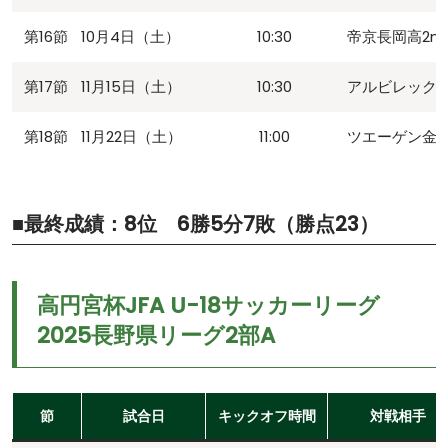
第16節
10月4日（土）
10:30
帝京長岡高2n
第17節
11月15日（土）
10:30
アルビレックス
第18節
11月22日（土）
11:00
ツエーゲン金沢U
■最終成績：8位 6勝5分7敗（勝点23）
高円宮杯JFA U-18サッカーリーグ
2025長野県リーグ2部A
節
試合日
キックオフ時間
対戦相手