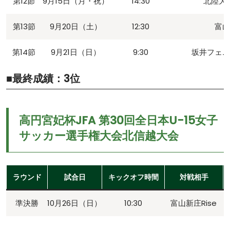
第12節
9月15日（月・祝）
14:30
北陸大
第13節
9月20日（土）
12:30
富山
第14節
9月21日（日）
9:30
坂井フェニ
■最終成績：3位
高円宮妃杯JFA 第30回全日本U-15女子
サッカー選手権大会北信越大会
ラウンド
試合日
キックオフ時間
対戦相手
準決勝
10月26日（日）
10:30
富山新庄Rise