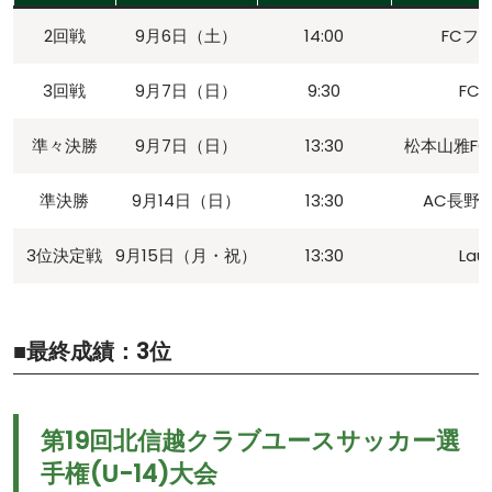
2回戦
9月6日（土）
14:00
FCフ
3回戦
9月7日（日）
9:30
FC 
準々決勝
9月7日（日）
13:30
松本山雅FC
準決勝
9月14日（日）
13:30
AC長野
3位決定戦
9月15日（月・祝）
13:30
Lau
■最終成績：3位
第19回北信越クラブユースサッカー選
⼿権(U-14)⼤会