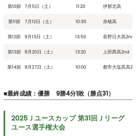
第10節
7月5日（土）
11:20
伊那北高
第11節
7月12日（土）
10:30
赤穂高
第12節
9月13日（土）
13:50
長野日大高2nd
第13節
9月20日（土）
13:20
上田西高2nd
第14節
9月27日（土）
10:00
都市大塩尻高2n
■最終成績：優勝 9勝4分1敗（勝点31）
2025Ｊユースカップ 第31回Ｊリーグ
ユース選手権大会