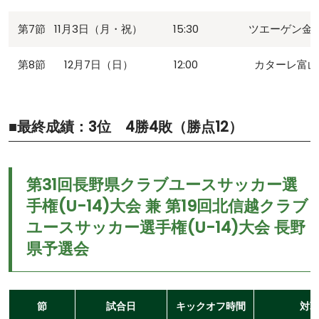
第7節
11月3日（月・祝）
15:30
ツエーゲン金
第8節
12月7日（日）
12:00
カターレ富山
■最終成績：3位 4勝4敗（勝点12）
第31回⻑野県クラブユースサッカー選
⼿権(U-14)⼤会 兼 第19回北信越クラブ
ユースサッカー選⼿権(U-14)⼤会 ⻑野
県予選会
節
試合日
キックオフ時間
対