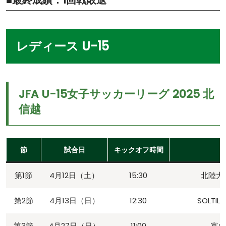
■最終成績：1回戦敗退
レディース U-15
JFA U-15女子サッカーリーグ 2025 北
信越
節
試合日
キックオフ時間
第1節
4月12日（土）
15:30
北陸大
第2節
4月13日（日）
12:30
SOLTILO
第3節
4月27日（日）
11:00
富山