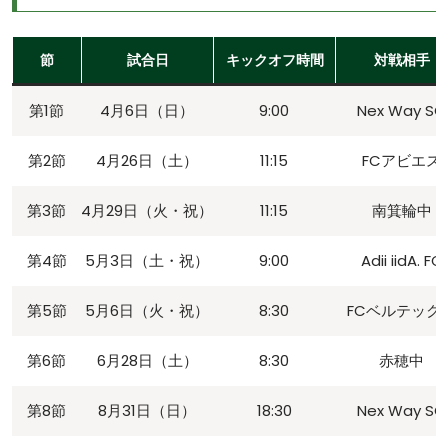
節
試合日
キックオフ時間
対戦相手
第1節
4月6日（日）
9:00
Nex Way SC
第2節
4月26日（土）
11:15
FCアビエス
第3節
4月29日（火・祝）
11:15
南箕輪中
第4節
5月3日（土・祝）
9:00
Adii iidA. FC
第5節
5月6日（火・祝）
8:30
FCベルテック
第6節
6月28日（土）
8:30
赤穂中
第8節
8月31日（日）
18:30
Nex Way SC