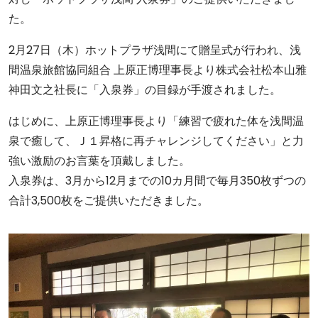
た。
2月27日（木）ホットプラザ浅間にて贈呈式が行われ、浅
間温泉旅館協同組合 上原正博理事長より株式会社松本山雅
神田文之社長に「入泉券」の目録が手渡されました。
はじめに、上原正博理事長より「練習で疲れた体を浅間温
泉で癒して、Ｊ１昇格に再チャレンジしてください」と力
強い激励のお言葉を頂戴しました。
入泉券は、3月から12月までの10カ月間で毎月350枚ずつの
合計3,500枚をご提供いただきました。