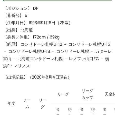
【ポジション】 DF
【背番号】 5
【生年月日】 1993年9月16日（26歳）
【出身】 北海道
【身長／体重】 172cm / 69kg
【経歴】 コンサドーレ札幌U-12 － コンサドーレ札幌U-15
－ コンサドーレ札幌U-18 － コンサドーレ札幌 － カターレ
富山 － 北海道コンサドーレ札幌 － レノファ山口FC － 横
浜F・マリノス
【出場記録】（2020年8月4日現在）
リーグ
リーグ
天皇
カップ
チー
リー
年度
ム
グ
出
得
出
得
出