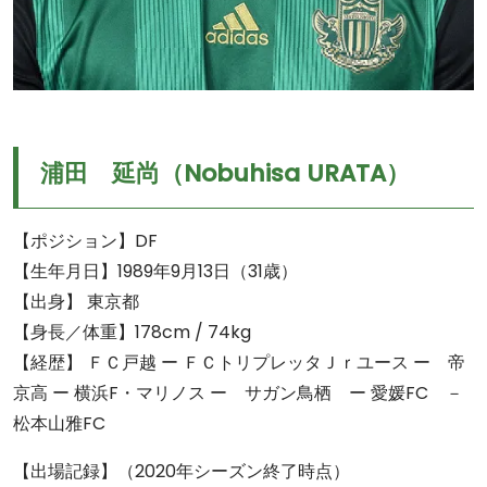
浦田 延尚（Nobuhisa URATA）
【ポジション】DF
【生年月日】1989年9月13日（31歳）
【出身】 東京都
【身長／体重】178cm / 74kg
【経歴】 ＦＣ戸越 ー ＦＣトリプレッタＪｒユース ー 帝
京高 ー 横浜F・マリノス ー サガン鳥栖 ー 愛媛FC －
松本山雅FC
【出場記録】（2020年シーズン終了時点）