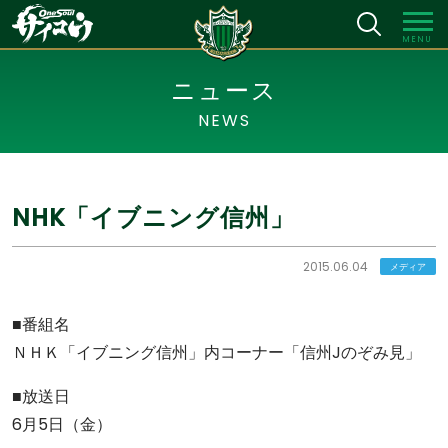
MENU
ニュース
NEWS
NHK「イブニング信州」
2015.06.04
メディア
■番組名
ＮＨＫ「イブニング信州」内コーナー「信州Jのぞみ見」
■放送日
6月5日（金）