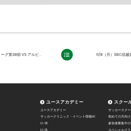
8節 VS アルビレックス新潟戦の結果
11/8（月）SBC
ユースアカデミー
スクー
ユースアカデミー
サッカースクー
サッカークリニック・イベント情報￼
初めての方向け
U-18
参加者募集中の
U-15
スペシャルクラ