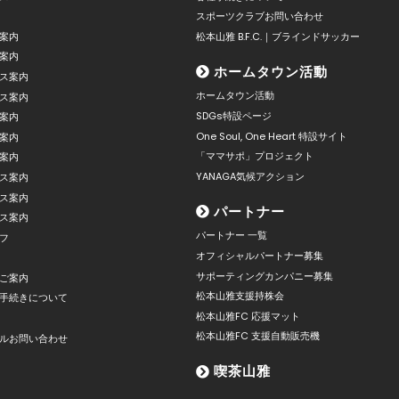
スポーツクラブお問い合わせ
案内
松本山雅 B.F.C.｜ブラインドサッカー
案内
ホームタウン活動
ス案内
ホームタウン活動
ス案内
SDGs特設ページ
案内
One Soul, One Heart 特設サイト
案内
「ママサポ」プロジェクト
案内
YANAGA気候アクション
ス案内
ス案内
パートナー
ス案内
パートナー 一覧
フ
オフィシャルパートナー募集
サポーティングカンパニー募集
ご案内
松本山雅支援持株会
手続きについて
松本山雅FC 応援マット
松本山雅FC 支援自動販売機
ルお問い合わせ
喫茶山雅