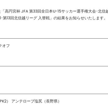
「高円宮杯 JFA 第33回全日本U-15サッカー選手権大会･北信越
021･第13回北信越リーグ 入替戦」の結果をお知らせいたします。
ックオフ
1（4PK2） アンテロープ塩尻（長野県）