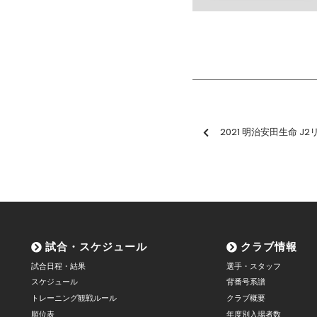
2021 明治安田生命 J2リーグ第3
試合・スケジュール
クラブ情報
試合日程・結果
選手・スタッフ
スケジュール
背番号系譜
トレーニング観戦ルール
クラブ概要
順位表
年度別入場者数