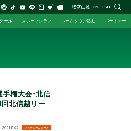
喫茶山雅
ENGLISH
クール
スポーツクラブ
ホームタウン活動
パートナー
ー選手権大会･北信
13回北信越リー
2021.11.07
アカデミーニュース