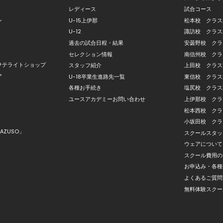
レディース
試合コース
ン
U-15上伊那
松本校 クラス
U-12
諏訪校 クラス
過去の試合日程・結果
安曇野校 クラ
セレクション情報
南信州校 クラ
サテライトショップ
スタッフ紹介
上田校 クラス
ア
U-18卒業生進路先一覧
東信校 クラス
各種お手続き
塩尻校 クラス
ユースアカデミーお問い合わせ
上伊那校 クラ
松本西校 クラ
小坂田校 クラ
AZUSO」
スクールスタッ
ウェアについて
スクール費用の
お申込み・各種
よくあるご質問
無料体験スクー