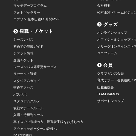
マッチデープログラム
会社概要
フォトギャラリー
松本山雅ドリームビジョ
エプソン 松本山雅FC月間MVP
グッズ
観戦・チケット
オンラインショップ
シーズンパス
オフィシャルショップ・
初めての観戦ガイド
Ｊリーグオンラインスト
チケット情報
ユニフォーム
企画チケット
会員
シーズンパス席変更サービス
クラブガンズ会員
リセール・譲渡
育成サポート会員組織「R
スタジアムガイド
山雅後援会
交通アクセス
TEAM VAMOS
バスサポ
サポートショップ
スタジアムグルメ
観戦マナー＆ルール
入場・待機列ルール
車イスでご来場の方、障害者手帳をお持ちの方
アウェイサポーターの皆様へ
DAZNで観戦