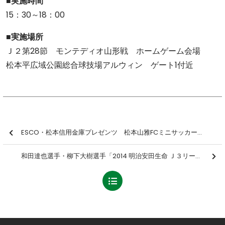
■実施時間
15：30～18：00
■実施場所
Ｊ２第28節 モンテディオ山形戦 ホームゲーム会場
松本平広域公園総合球技場アルウィン ゲート1付近
ESCO・松本信用金庫プレゼンツ 松本山雅FCミニサッカー大会開催のお知らせ
和田達也選手・柳下大樹選手「2014 明治安田生命 Ｊ３リーグ U-22選抜・第22節Ｙ.Ｓ.Ｃ.Ｃ．横浜戦」エントリー選手へ選出のお知らせ