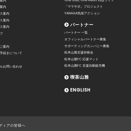
案内
「ママサポ」プロジェクト
案内
YANAGA気候アクション
ス案内
ス案内
パートナー
ス案内
パートナー 一覧
フ
オフィシャルパートナー募集
サポーティングカンパニー募集
ご案内
松本山雅支援持株会
手続きについて
松本山雅FC 応援マット
松本山雅FC 支援自動販売機
ルお問い合わせ
喫茶山雅
ENGLISH
ディアの皆様へ