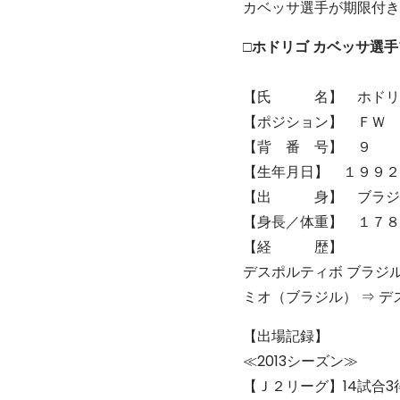
カベッサ選手が期限付き
□ホドリゴ カベッサ選
【氏 名】 ホドリゴ カベッサ
【ポジション】 ＦＷ
【背 番 号】 ９
【生年月日】 １９９２
【出 身】 ブラジ
【身長／体重】 １７８
【経 歴】
デスポルティボ ブラジル
ミオ（ブラジル） ⇒ 
【出場記録】
≪2013シーズン≫
【Ｊ２リーグ】14試合