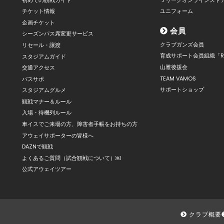
チケット情報
ユニフォーム
企画チケット
会員
シーズンパス席変更サービス
クラブガンズ会員
リセール・譲渡
育成サポート会員組織「R
スタジアムガイド
山雅後援会
交通アクセス
TEAM VAMOS
バスサポ
サポートショップ
スタジアムグルメ
観戦マナー＆ルール
入場・待機列ルール
車イスでご来場の方、障害者手帳をお持ちの方
アウェイサポーターの皆様へ
DAZNで観戦
よくあるご質問（試合観戦について）￼
公式アウェイツアー
クラブ概要