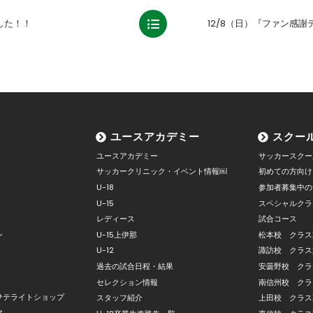
した！！
ユースアカデミー
スクー
ユースアカデミー
サッカースクー
サッカークリニック・イベント情報￼
初めての方向け
U-18
参加者募集中の
U-15
スペシャルクラ
レディース
試合コース
ン
U-15上伊那
松本校 クラス
U-12
諏訪校 クラス
過去の試合日程・結果
安曇野校 クラ
セレクション情報
南信州校 クラ
サテライトショップ
スタッフ紹介
上田校 クラス
ア