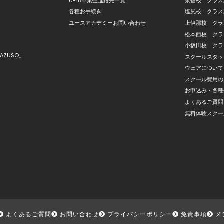
U-18卒業生進路先一覧
東信校 クラス
各種お手続き
塩尻校 クラス
ユースアカデミーお問い合わせ
上伊那校 クラ
松本西校 クラ
小坂田校 クラ
AZUSO」
スクールスタッ
ウェアについて
スクール費用の
お申込み・各種
よくあるご質問
無料体験スクー
よくあるご質問
お問い合わせ
プライバシーポリシー
免責事項
メ