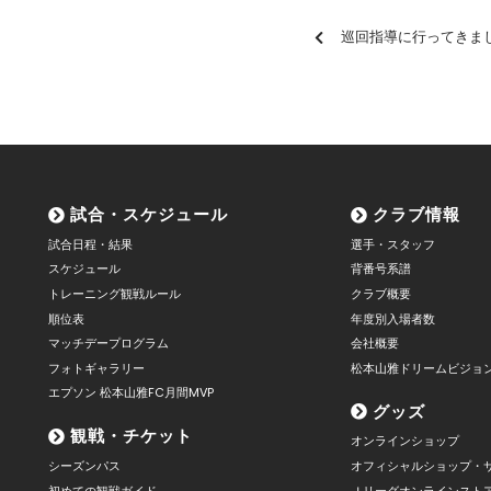
巡回指導に行ってきま
試合・スケジュール
クラブ情報
試合日程・結果
選手・スタッフ
スケジュール
背番号系譜
トレーニング観戦ルール
クラブ概要
順位表
年度別入場者数
マッチデープログラム
会社概要
フォトギャラリー
松本山雅ドリームビジョ
エプソン 松本山雅FC月間MVP
グッズ
観戦・チケット
オンラインショップ
シーズンパス
オフィシャルショップ・
初めての観戦ガイド
Ｊリーグオンラインスト