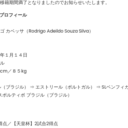
移籍期間満了となりましたのでお知らせいたします。
手プロフィール
（Rodrigo Adeildo Souza Silva）
年１月１４日
ル
cm／８５kg
（ブラジル） ⇒ エストリール（ポルトガル） ⇒ SLベンフィ
デスポルティボ ブラジル（ブラジル）
3得点／【天皇杯】2試合2得点