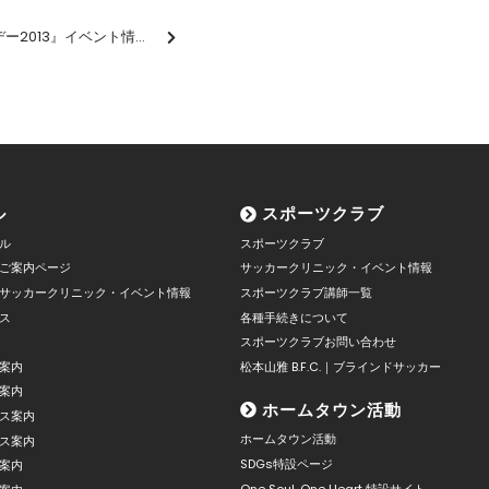
12/8（日）『ファン感謝デー2013』イベント情報【12/7追記】
ル
スポーツクラブ
ル
スポーツクラブ
ご案内ページ
サッカークリニック・イベント情報
サッカークリニック・イベント情報
スポーツクラブ講師一覧
ス
各種手続きについて
スポーツクラブお問い合わせ
案内
松本山雅 B.F.C.｜ブラインドサッカー
案内
ホームタウン活動
ス案内
ホームタウン活動
ス案内
SDGs特設ページ
案内
One Soul, One Heart 特設サイト