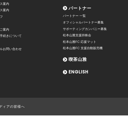
ス案内
パートナー
ス案内
パートナー 一覧
フ
オフィシャルパートナー募集
サポーティングカンパニー募集
ご案内
松本山雅支援持株会
手続きについて
松本山雅FC 応援マット
松本山雅FC 支援自動販売機
ルお問い合わせ
喫茶山雅
ENGLISH
ディアの皆様へ