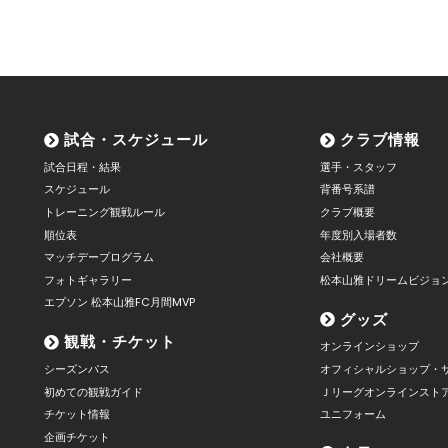
試合・スケジュール
クラブ情報
試合日程・結果
選手・スタッフ
スケジュール
背番号系譜
トレーニング観戦ルール
クラブ概要
順位表
年度別入場者数
マッチデープログラム
会社概要
フォトギャラリー
松本山雅ドリームビジョ
エプソン 松本山雅FC月間MVP
グッズ
観戦・チケット
オンラインショップ
シーズンパス
オフィシャルショップ・
初めての観戦ガイド
Ｊリーグオンラインスト
チケット情報
ユニフォーム
企画チケット