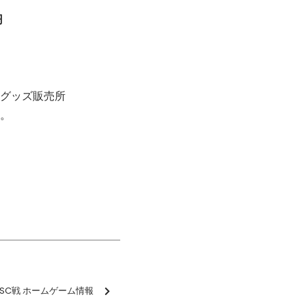
円
グッズ販売所
。
木SC戦 ホームゲーム情報