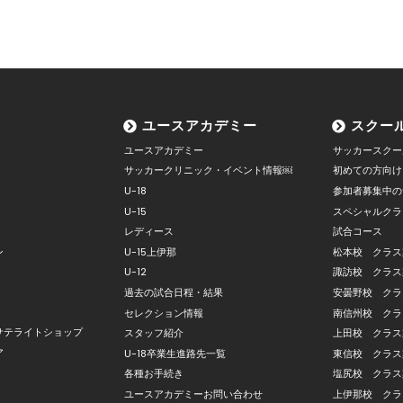
ユースアカデミー
スクー
ユースアカデミー
サッカースクー
サッカークリニック・イベント情報￼
初めての方向け
U-18
参加者募集中の
U-15
スペシャルクラ
レディース
試合コース
ン
U-15上伊那
松本校 クラス
U-12
諏訪校 クラス
過去の試合日程・結果
安曇野校 クラ
セレクション情報
南信州校 クラ
サテライトショップ
スタッフ紹介
上田校 クラス
ア
U-18卒業生進路先一覧
東信校 クラス
各種お手続き
塩尻校 クラス
ユースアカデミーお問い合わせ
上伊那校 クラ