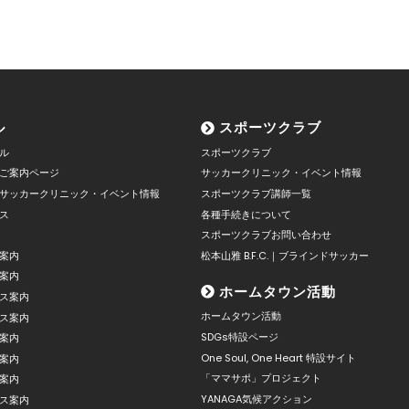
ル
スポーツクラブ
ル
スポーツクラブ
ご案内ページ
サッカークリニック・イベント情報
サッカークリニック・イベント情報
スポーツクラブ講師一覧
ス
各種手続きについて
スポーツクラブお問い合わせ
案内
松本山雅 B.F.C.｜ブラインドサッカー
案内
ホームタウン活動
ス案内
ホームタウン活動
ス案内
SDGs特設ページ
案内
One Soul, One Heart 特設サイト
案内
「ママサポ」プロジェクト
案内
YANAGA気候アクション
ス案内