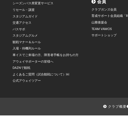
会員
シーズンパス席変更サービス
クラブガンズ会員
リセール・譲渡
育成サポート会員組織「R
スタジアムガイド
山雅後援会
交通アクセス
TEAM VAMOS
バスサポ
サポートショップ
スタジアムグルメ
観戦マナー＆ルール
入場・待機列ルール
車イスでご来場の方、障害者手帳をお持ちの方
アウェイサポーターの皆様へ
DAZNで観戦
よくあるご質問（試合観戦について）￼
公式アウェイツアー
クラブ概要