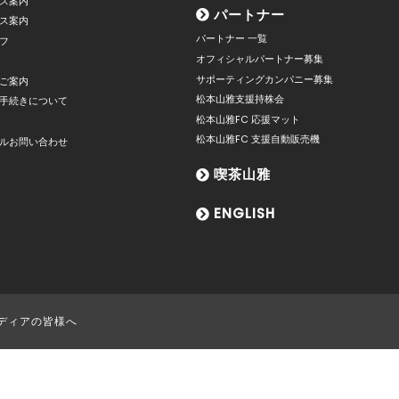
ス案内
パートナー
ス案内
パートナー 一覧
フ
オフィシャルパートナー募集
サポーティングカンパニー募集
ご案内
松本山雅支援持株会
手続きについて
松本山雅FC 応援マット
松本山雅FC 支援自動販売機
ルお問い合わせ
喫茶山雅
ENGLISH
ディアの皆様へ