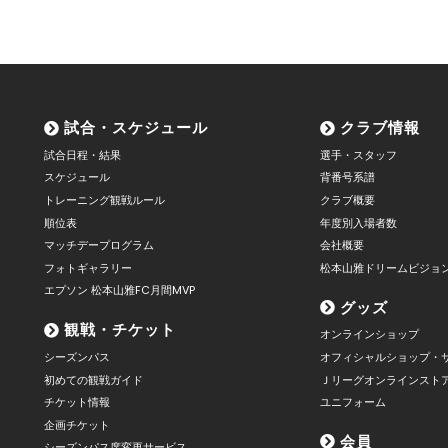
試合・スケジュール
クラブ情報
試合日程・結果
選手・スタッフ
スケジュール
背番号系譜
トレーニング観戦ルール
クラブ概要
順位表
年度別入場者数
マッチデープログラム
会社概要
フォトギャラリー
松本山雅ドリームビジョ
エプソン 松本山雅FC月間MVP
グッズ
観戦・チケット
オンラインショップ
シーズンパス
オフィシャルショップ・
初めての観戦ガイド
Ｊリーグオンラインスト
チケット情報
ユニフォーム
企画チケット
会員
シーズンパス席変更サービス