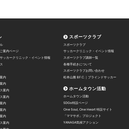
ル
スポーツクラブ
ル
スポーツクラブ
ご案内ページ
サッカークリニック・イベント情報
サッカークリニック・イベント情報
スポーツクラブ講師一覧
ス
各種手続きについて
スポーツクラブお問い合わせ
案内
松本山雅 B.F.C.｜ブラインドサッカー
案内
ホームタウン活動
ス案内
ホームタウン活動
ス案内
SDGs特設ページ
案内
One Soul, One Heart 特設サイト
案内
「ママサポ」プロジェクト
案内
YANAGA気候アクション
ス案内