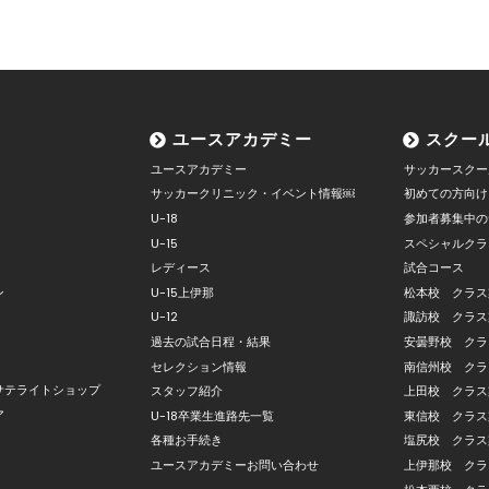
ユースアカデミー
スクー
ユースアカデミー
サッカースクー
サッカークリニック・イベント情報￼
初めての方向け
U-18
参加者募集中の
U-15
スペシャルクラ
レディース
試合コース
ン
U-15上伊那
松本校 クラス
U-12
諏訪校 クラス
過去の試合日程・結果
安曇野校 クラ
セレクション情報
南信州校 クラ
サテライトショップ
スタッフ紹介
上田校 クラス
ア
U-18卒業生進路先一覧
東信校 クラス
各種お手続き
塩尻校 クラス
ユースアカデミーお問い合わせ
上伊那校 クラ