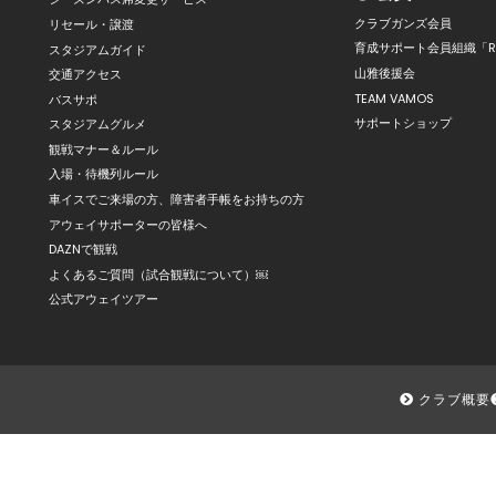
クラブガンズ会員
リセール・譲渡
育成サポート会員組織「R
スタジアムガイド
山雅後援会
交通アクセス
TEAM VAMOS
バスサポ
サポートショップ
スタジアムグルメ
観戦マナー＆ルール
入場・待機列ルール
車イスでご来場の方、障害者手帳をお持ちの方
アウェイサポーターの皆様へ
DAZNで観戦
よくあるご質問（試合観戦について）￼
公式アウェイツアー
クラブ概要