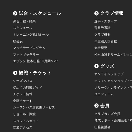
試合・スケジュール
クラブ情報
試合日程・結果
選手・スタッフ
スケジュール
背番号系譜
トレーニング観戦ルール
クラブ概要
順位表
年度別入場者数
マッチデープログラム
会社概要
フォトギャラリー
松本山雅ドリームビジョ
エプソン 松本山雅FC月間MVP
グッズ
観戦・チケット
オンラインショップ
シーズンパス
オフィシャルショップ・
初めての観戦ガイド
Ｊリーグオンラインスト
チケット情報
ユニフォーム
企画チケット
会員
シーズンパス席変更サービス
クラブガンズ会員
リセール・譲渡
育成サポート会員組織「R
スタジアムガイド
山雅後援会
交通アクセス