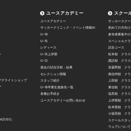
ユースアカデミー
スクー
ユースアカデミー
サッカースクー
サッカークリニック・イベント情報￼
初めての方向け
U-18
参加者募集中の
U-15
スペシャルクラ
レディース
試合コース
ン
U-15上伊那
松本校 クラス
U-12
諏訪校 クラス
過去の試合日程・結果
安曇野校 クラ
セレクション情報
南信州校 クラ
サテライトショップ
スタッフ紹介
上田校 クラス
ア
U-18卒業生進路先一覧
東信校 クラス
各種お手続き
塩尻校 クラス
ユースアカデミーお問い合わせ
上伊那校 クラ
松本西校 クラ
小坂田校 クラ
AZUSO」
スクールスタッ
ウェアについて