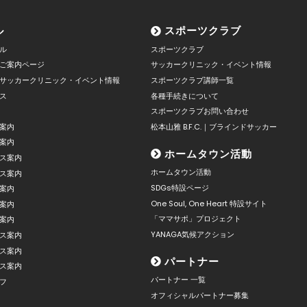
ル
スポーツクラブ
ル
スポーツクラブ
ご案内ページ
サッカークリニック・イベント情報
サッカークリニック・イベント情報
スポーツクラブ講師一覧
ス
各種手続きについて
スポーツクラブお問い合わせ
案内
松本山雅 B.F.C.｜ブラインドサッカー
案内
ホームタウン活動
ス案内
ホームタウン活動
ス案内
SDGs特設ページ
案内
One Soul, One Heart 特設サイト
案内
「ママサポ」プロジェクト
案内
YANAGA気候アクション
ス案内
ス案内
パートナー
ス案内
パートナー 一覧
フ
オフィシャルパートナー募集