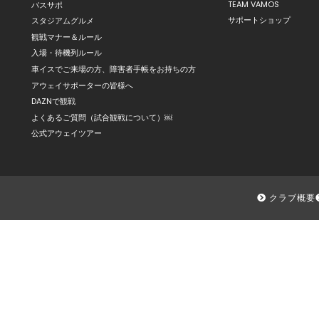
TEAM VAMOS
バスサポ
サポートショップ
スタジアムグルメ
観戦マナー＆ルール
入場・待機列ルール
車イスでご来場の方、障害者手帳をお持ちの方
アウェイサポーターの皆様へ
DAZNで観戦
よくあるご質問（試合観戦について）￼
公式アウェイツアー
クラブ概要