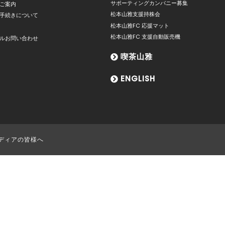
サポーティングカンパニー募集
ご案内
松本山雅支援持株会
手続きについて
松本山雅FC 応援マット
松本山雅FC 支援自動販売機
ルお問い合わせ
喫茶山雅
ENGLISH
ディアの皆様へ