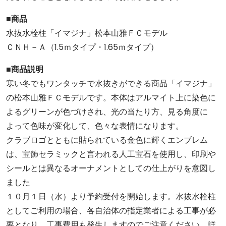
■商品
水抜水栓柱「イマジナ」松本山雅ＦＣモデル
ＣＮＨ－Ａ（1.5ｍタイプ・1.65ｍタイプ）
■商品説明
寒い冬でもワンタッチで水抜きができる商品「イマジナ」
の松本山雅ＦＣモデルです。本体はアルマイト上に染色に
よるグリーンが色づけされ、光の当たり方、見る角度に
よって色味が変化して、色々な表情になります。
クラブロゴとともに貼られている金色に輝くエンブレム
は、宝飾セラミックと言われる人工宝石を使用し、印刷や
シールとは異なるオーナメントとしての仕上がりを意図し
ました
１０月１日（水）より予約受付を開始します。水抜水栓柱
としてご利用の場合、各自治体の指定業者による工事が必
要となり、工事費用も発生しますのでご注意ください。詳