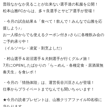
普段なかなか見ることが出来ない選手達の私服を公開！
松本山雅FCからは、多々良選手とサビア選手が登場！
・今月の試合結果＆「食べて！飲んで！みんなで山雅を応
援しよう♪」
お一人様からでも使えるクーポン付き♪さらに各種飲み会の
ご予約承り中！
（イルソーレ・凌駕・割烹よしだ）
・村山選手＆岩沼選手＆犬飼選手が行くグルメ旅！
7月にOPENしたばかりの「ら～めん・各種定食・居酒屋無
奏天生」を食レポ！
・今月の「情熱体陸」は、運営長谷川亘さんが登場！
仕事からプライベートまでなんでも聞いちゃいます！
★今月の読者プレゼントは、山雅クリアファイル10名様に
当たります。