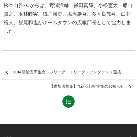
松本山雅FCからは、野澤洋輔、飯田真輝、小松憲太、船山
貴之、玉林睦実、鐡戸裕史、塩沢勝吾、多々良敦斗、白井
裕人、飯尾和也がホームタウンの広報部長として協力しま
した。
2014明治安田生命Ｊ３リーグ Ｊリーグ・アンダー２２選抜登録選手について
【参加者募集】“緑化計画”実施のお知らせ