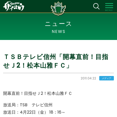
MENU
ニュース
NEWS
ＴＳＢテレビ信州「開幕直前！目指
せＪ2！松本山雅ＦＣ」
2011.04.22
メディア
開幕直前！目指せＪ2！松本山雅ＦＣ
放送局：TSB テレビ信州
放送日：4月22日（金） 18：16～