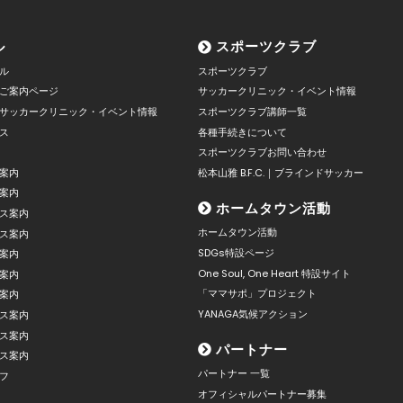
ル
スポーツクラブ
ル
スポーツクラブ
ご案内ページ
サッカークリニック・イベント情報
サッカークリニック・イベント情報
スポーツクラブ講師一覧
ス
各種手続きについて
スポーツクラブお問い合わせ
案内
松本山雅 B.F.C.｜ブラインドサッカー
案内
ホームタウン活動
ス案内
ホームタウン活動
ス案内
SDGs特設ページ
案内
One Soul, One Heart 特設サイト
案内
「ママサポ」プロジェクト
案内
YANAGA気候アクション
ス案内
ス案内
パートナー
ス案内
パートナー 一覧
フ
オフィシャルパートナー募集