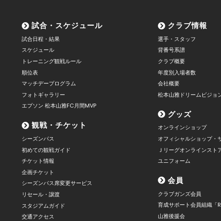
試合・スケジュール
クラブ情報
試合日程・結果
選手・スタッフ
スケジュール
背番号系譜
トレーニング観戦ルール
クラブ概要
順位表
年度別入場者数
マッチデープログラム
会社概要
フォトギャラリー
松本山雅ドリームビジョ
エプソン 松本山雅FC月間MVP
グッズ
観戦・チケット
オンラインショップ
シーズンパス
オフィシャルショップ・
初めての観戦ガイド
Ｊリーグオンラインスト
チケット情報
ユニフォーム
企画チケット
会員
シーズンパス席変更サービス
クラブガンズ会員
リセール・譲渡
育成サポート会員組織「R
スタジアムガイド
山雅後援会
交通アクセス