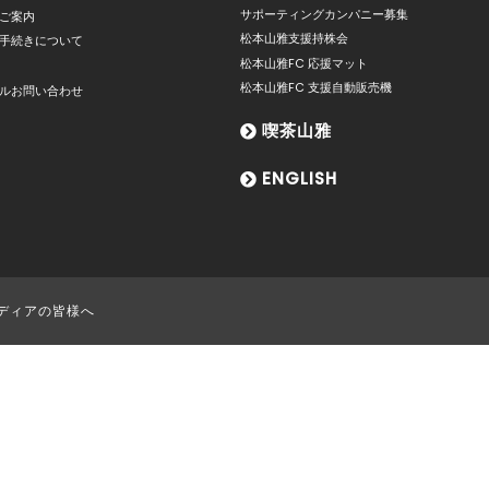
サポーティングカンパニー募集
ご案内
松本山雅支援持株会
手続きについて
松本山雅FC 応援マット
松本山雅FC 支援自動販売機
ルお問い合わせ
喫茶山雅
ENGLISH
ディアの皆様へ