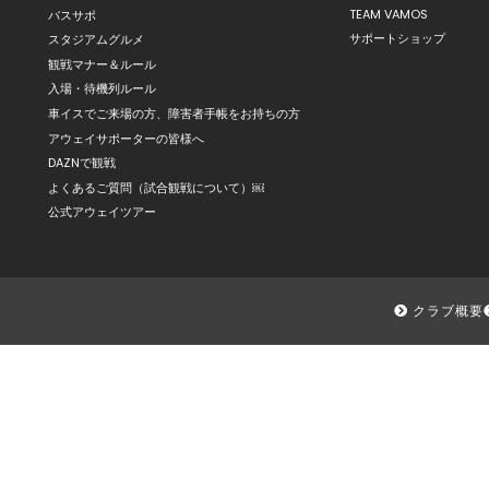
TEAM VAMOS
バスサポ
サポートショップ
スタジアムグルメ
観戦マナー＆ルール
入場・待機列ルール
車イスでご来場の方、障害者手帳をお持ちの方
アウェイサポーターの皆様へ
DAZNで観戦
よくあるご質問（試合観戦について）￼
公式アウェイツアー
クラブ概要