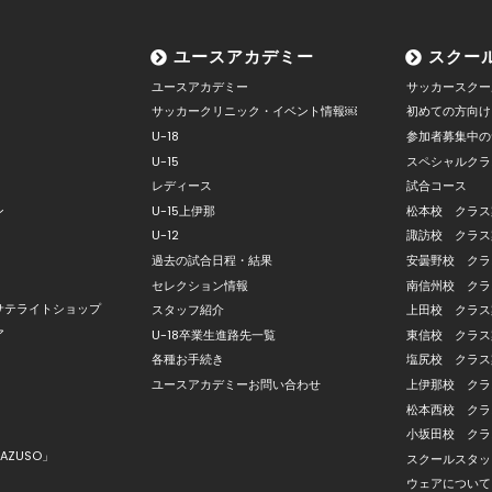
ユースアカデミー
スクー
ユースアカデミー
サッカースクー
サッカークリニック・イベント情報￼
初めての方向け
U-18
参加者募集中の
U-15
スペシャルクラ
レディース
試合コース
ン
U-15上伊那
松本校 クラス
U-12
諏訪校 クラス
過去の試合日程・結果
安曇野校 クラ
セレクション情報
南信州校 クラ
サテライトショップ
スタッフ紹介
上田校 クラス
ア
U-18卒業生進路先一覧
東信校 クラス
各種お手続き
塩尻校 クラス
ユースアカデミーお問い合わせ
上伊那校 クラ
松本西校 クラ
小坂田校 クラ
AZUSO」
スクールスタッ
ウェアについて