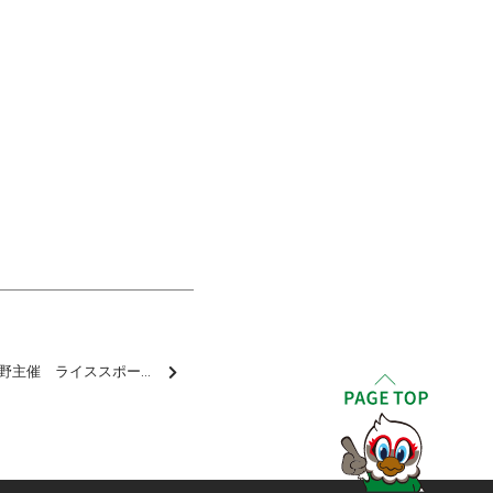
JA長野中央会・JA全農長野主催 ライススポーツセミナー参加について