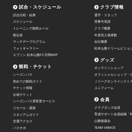
試合・スケジュール
クラブ情報
試合日程・結果
選手・スタッフ
スケジュール
背番号系譜
トレーニング観戦ルール
クラブ概要
順位表
年度別入場者数
マッチデープログラム
会社概要
フォトギャラリー
松本山雅ドリームビジョ
エプソン 松本山雅FC月間MVP
グッズ
観戦・チケット
オンラインショップ
シーズンパス
オフィシャルショップ・
初めての観戦ガイド
Ｊリーグオンラインスト
チケット情報
ユニフォーム
企画チケット
会員
シーズンパス席変更サービス
クラブガンズ会員
リセール・譲渡
育成サポート会員組織「R
スタジアムガイド
山雅後援会
交通アクセス
TEAM VAMOS
バスサポ