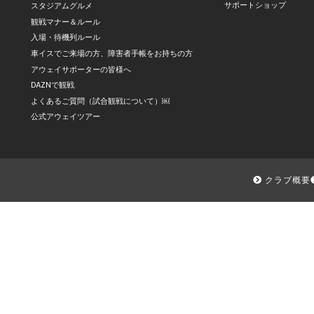
サポートショップ
スタジアムグルメ
観戦マナー＆ルール
入場・待機列ルール
車イスでご来場の方、障害者手帳をお持ちの方
アウェイサポーターの皆様へ
DAZNで観戦
よくあるご質問（試合観戦について）￼
公式アウェイツアー
クラブ概要