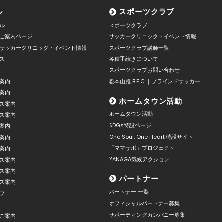
ル
スポーツクラブ
ル
スポーツクラブ
ご案内ページ
サッカークリニック・イベント情報
サッカークリニック・イベント情報
スポーツクラブ講師一覧
ス
各種手続きについて
スポーツクラブお問い合わせ
案内
松本山雅 B.F.C.｜ブラインドサッカー
案内
ホームタウン活動
ス案内
ホームタウン活動
ス案内
SDGs特設ページ
案内
One Soul, One Heart 特設サイト
案内
「ママサポ」プロジェクト
案内
YANAGA気候アクション
ス案内
ス案内
パートナー
ス案内
パートナー 一覧
フ
オフィシャルパートナー募集
サポーティングカンパニー募集
ご案内