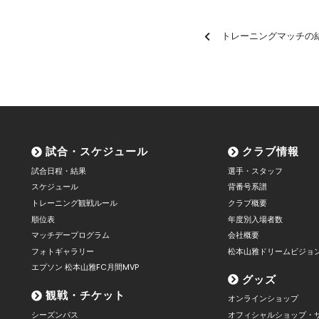
トレーニングマッチの
試合・スケジュール
クラブ情報
試合日程・結果
選手・スタッフ
スケジュール
背番号系譜
トレーニング観戦ルール
クラブ概要
順位表
年度別入場者数
マッチデープログラム
会社概要
フォトギャラリー
松本山雅ドリームビジョ
エプソン 松本山雅FC月間MVP
グッズ
観戦・チケット
オンラインショップ
シーズンパス
オフィシャルショップ・