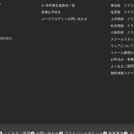
ア
U-18卒業生進路先一覧
東信校 クラス
各種お手続き
塩尻校 クラス
ユースアカデミーお問い合わせ
上伊那校 クラ
松本西校 クラ
小坂田校 クラ
AZUSO」
スクールスタッ
ウェアについて
スクール費用の
お申込み・各種
よくあるご質問
無料体験スクー
よくあるご質問
お問い合わせ
プライバシーポリシー
免責事項
メ