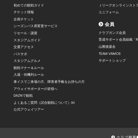
初めての観戦ガイド
Ｊリーグオンラインスト
チケット情報
ユニフォーム
企画チケット
会員
シーズンパス席変更サービス
クラブガンズ会員
リセール・譲渡
育成サポート会員組織「R
スタジアムガイド
山雅後援会
交通アクセス
TEAM VAMOS
バスサポ
サポートショップ
スタジアムグルメ
観戦マナー＆ルール
入場・待機列ルール
車イスでご来場の方、障害者手帳をお持ちの方
アウェイサポーターの皆様へ
DAZNで観戦
よくあるご質問（試合観戦について）￼
公式アウェイツアー
クラブ概要