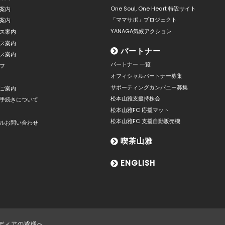
One Soul, One Heart 特設サイト
案内
「ママサポ」プロジェクト
案内
YANAGA気候アクション
ス案内
ス案内
パートナー
ス案内
パートナー 一覧
フ
オフィシャルパートナー募集
サポーティングカンパニー募集
ご案内
松本山雅支援持株会
手続きについて
松本山雅FC 応援マット
松本山雅FC 支援自動販売機
ルお問い合わせ
喫茶山雅
ENGLISH
ディアの皆様へ