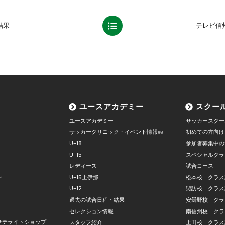
結果
テレビ信
ユースアカデミー
スクー
ユースアカデミー
サッカースクー
サッカークリニック・イベント情報￼
初めての方向け
U-18
参加者募集中の
U-15
スペシャルクラ
レディース
試合コース
ン
U-15上伊那
松本校 クラス
U-12
諏訪校 クラス
過去の試合日程・結果
安曇野校 クラ
セレクション情報
南信州校 クラ
サテライトショップ
スタッフ紹介
上田校 クラス