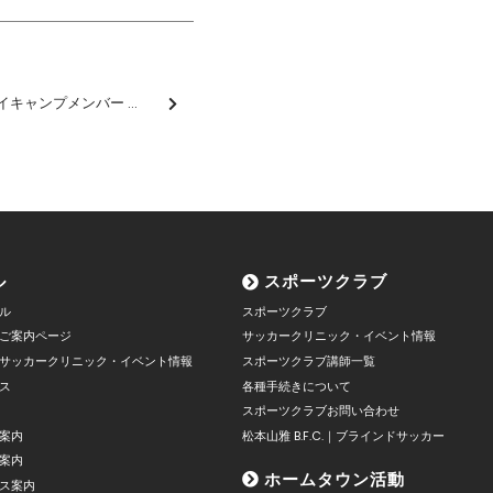
U-13 2012Jリーグ選抜 タイキャンプメンバー 柳澤慶吾選手選出のお知らせ
ル
スポーツクラブ
ル
スポーツクラブ
ご案内ページ
サッカークリニック・イベント情報
サッカークリニック・イベント情報
スポーツクラブ講師一覧
ス
各種手続きについて
スポーツクラブお問い合わせ
案内
松本山雅 B.F.C.｜ブラインドサッカー
案内
ホームタウン活動
ス案内