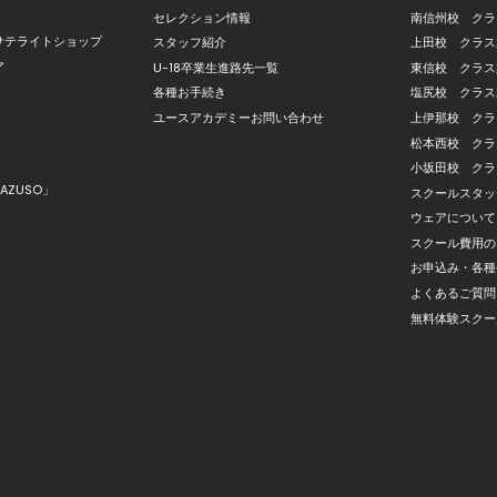
セレクション情報
南信州校 クラ
サテライトショップ
スタッフ紹介
上田校 クラス
ア
U-18卒業生進路先一覧
東信校 クラス
各種お手続き
塩尻校 クラス
ユースアカデミーお問い合わせ
上伊那校 クラ
松本西校 クラ
小坂田校 クラ
AZUSO」
スクールスタッ
ウェアについて
スクール費用の
お申込み・各種
よくあるご質問
無料体験スクー