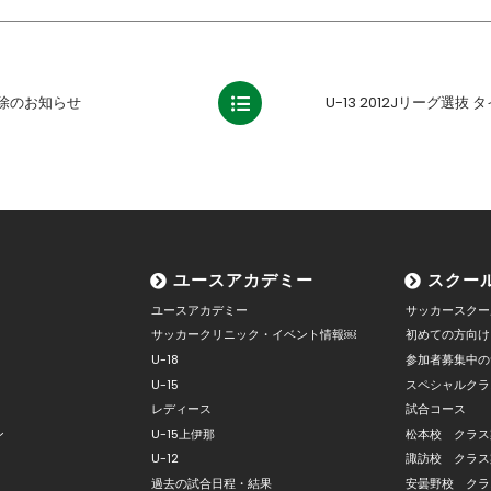
除のお知らせ
ユースアカデミー
スクー
ユースアカデミー
サッカースクー
サッカークリニック・イベント情報￼
初めての方向け
U-18
参加者募集中の
U-15
スペシャルクラ
レディース
試合コース
ン
U-15上伊那
松本校 クラス
U-12
諏訪校 クラス
過去の試合日程・結果
安曇野校 クラ