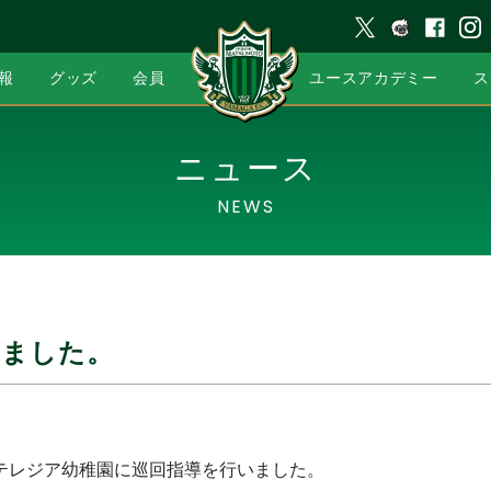
報
グッズ
会員
ユースアカデミー
ス
ニュース
NEWS
いました。
)に聖テレジア幼稚園に巡回指導を行いました。