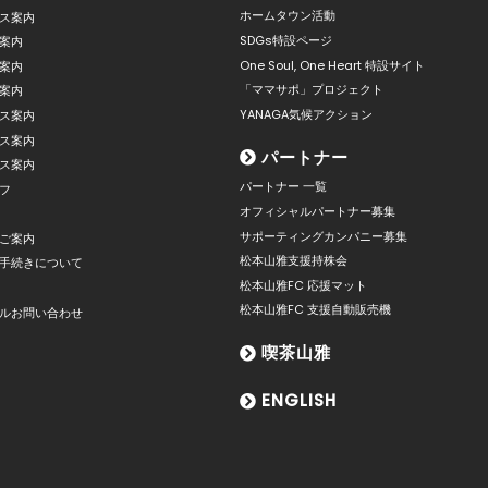
ホームタウン活動
ス案内
SDGs特設ページ
案内
One Soul, One Heart 特設サイト
案内
「ママサポ」プロジェクト
案内
YANAGA気候アクション
ス案内
ス案内
パートナー
ス案内
パートナー 一覧
フ
オフィシャルパートナー募集
サポーティングカンパニー募集
ご案内
松本山雅支援持株会
手続きについて
松本山雅FC 応援マット
松本山雅FC 支援自動販売機
ルお問い合わせ
喫茶山雅
ENGLISH