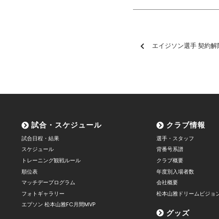
エイジソン選手 契約解
試合・スケジュール
クラブ情報
試合日程・結果
選手・スタッフ
スケジュール
背番号系譜
トレーニング観戦ルール
クラブ概要
順位表
年度別入場者数
マッチデープログラム
会社概要
フォトギャラリー
松本山雅ドリームビジョ
エプソン 松本山雅FC月間MVP
グッズ