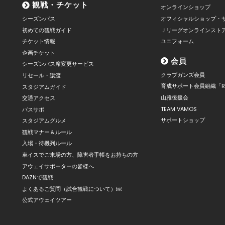
観戦・チケット
オンラインショップ
シーズンパス
オフィシャルショップ・
初めての観戦ガイド
Ｊリーグオンラインスト
チケット情報
ユニフォーム
企画チケット
会員
シーズンパス席変更サービス
クラブガンズ会員
リセール・譲渡
育成サポート会員組織「R
スタジアムガイド
山雅後援会
交通アクセス
TEAM VAMOS
バスサポ
サポートショップ
スタジアムグルメ
観戦マナー＆ルール
入場・待機列ルール
車イスでご来場の方、障害者手帳をお持ちの方
アウェイサポーターの皆様へ
DAZNで観戦
よくあるご質問（試合観戦について）￼
公式アウェイツアー