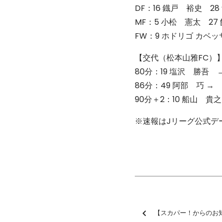
DF：16 鐡戸 裕史 2
MF：5 小松 憲太 27
FW：9 ホドリゴ カベッ
【交代（松本山雅FC）
80分：19 塩沢 勝吾 
86分：49 阿部 巧 →
90分＋2：10 船山 貴
※速報はJリーグ公式デ
【スカパー！からのお知らせ】【独占生