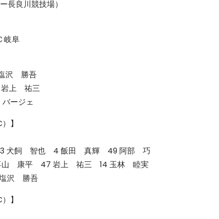
ー長良川競技場）
ＦＣ岐阜
 塩沢 勝吾
7 岩上 祐三
4 バージェ
C）】
13 犬飼 智也 4 飯田 真輝 49 阿部 巧
 喜山 康平 47 岩上 祐三 14 玉林 睦実
9 塩沢 勝吾
C）】