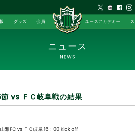
報
グッズ
会員
ユースアカデミー
ス
ニュース
NEWS
6節 vs ＦＣ岐阜戦の結果
C vs ＦＣ岐阜 16：00 Kick off