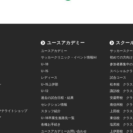
ユースアカデミー
スクー
ユースアカデミー
サッカースクー
サッカークリニック・イベント情報￼
初めての方向け
U-18
参加者募集中の
U-15
スペシャルクラ
レディース
試合コース
ン
U-15上伊那
松本校 クラス
U-12
諏訪校 クラス
過去の試合日程・結果
安曇野校 クラ
セレクション情報
南信州校 クラ
サテライトショップ
スタッフ紹介
上田校 クラス
ア
U-18卒業生進路先一覧
東信校 クラス
各種お手続き
塩尻校 クラス
ユースアカデミーお問い合わせ
上伊那校 クラ