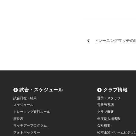
トレーニングマッチの
試合・スケジュール
クラブ情報
試合日程・結果
選手・スタッフ
スケジュール
背番号系譜
トレーニング観戦ルール
クラブ概要
順位表
年度別入場者数
マッチデープログラム
会社概要
フォトギャラリー
松本山雅ドリームビジョ