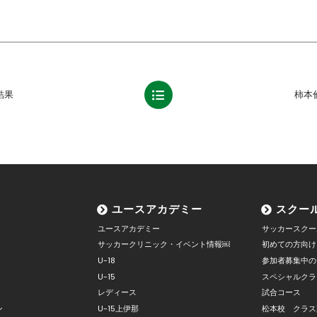
結果
柿本
ユースアカデミー
スクー
ユースアカデミー
サッカースクー
サッカークリニック・イベント情報￼
初めての方向け
U-18
参加者募集中の
U-15
スペシャルクラ
レディース
試合コース
ン
U-15上伊那
松本校 クラス