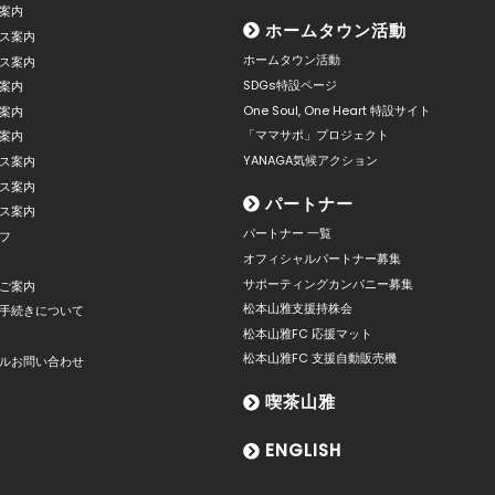
案内
ホームタウン活動
ス案内
ホームタウン活動
ス案内
SDGs特設ページ
案内
One Soul, One Heart 特設サイト
案内
「ママサポ」プロジェクト
案内
YANAGA気候アクション
ス案内
ス案内
パートナー
ス案内
パートナー 一覧
フ
オフィシャルパートナー募集
サポーティングカンパニー募集
ご案内
松本山雅支援持株会
手続きについて
松本山雅FC 応援マット
松本山雅FC 支援自動販売機
ルお問い合わせ
喫茶山雅
ENGLISH