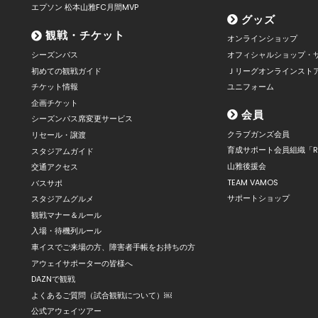
エプソン 松本山雅FC月間MVP
グッズ
観戦・チケット
オンラインショップ
シーズンパス
オフィシャルショップ・
初めての観戦ガイド
Ｊリーグオンラインスト
チケット情報
ユニフォーム
企画チケット
会員
シーズンパス席変更サービス
クラブガンズ会員
リセール・譲渡
育成サポート会員組織「R
スタジアムガイド
山雅後援会
交通アクセス
TEAM VAMOS
バスサポ
サポートショップ
スタジアムグルメ
観戦マナー＆ルール
入場・待機列ルール
車イスでご来場の方、障害者手帳をお持ちの方
アウェイサポーターの皆様へ
DAZNで観戦
よくあるご質問（試合観戦について）￼
公式アウェイツアー