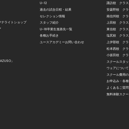
U-12
諏訪校 クラス
過去の試合日程・結果
安曇野校 クラ
セレクション情報
南信州校 クラ
サテライトショップ
スタッフ紹介
上田校 クラス
ア
U-18卒業生進路先一覧
東信校 クラス
各種お手続き
塩尻校 クラス
ユースアカデミーお問い合わせ
上伊那校 クラ
松本西校 クラ
小坂田校 クラ
AZUSO」
スクールスタッ
ウェアについて
スクール費用の
お申込み・各種
よくあるご質問
無料体験スクー