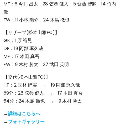
MF：6 今井 昌太 28 弦巻 健人 5 斎藤 智閣 14 竹内
優
FW：11 小林 陽介 24 木島 徹也
【リザーブ(松本山雅FC)】
GK：1 原 裕晃
DF：19 阿部 琢久哉
MF：17 本田 真吾
FW：9 木村 勝太 27 武田 英明
【交代(松本山雅FC)】
HT：2 玉林 睦実 → 19 阿部 琢久哉
59分：28 弦巻 健人 → 17 本田 真吾
64分：24 木島 徹也 → 9 木村 勝太
→
詳細はこちらへ
→
フォトギャラリー