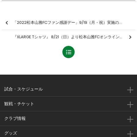
「2022松本山雅FCファン感謝デー」9/19（月・祝）実施のお知らせ
『XLARGE Tシャツ』 8/21（日）より松本山雅FCオンラインショップで一般販売を開始
試合・スケジュール
観戦・チケット
クラブ情報
グッズ