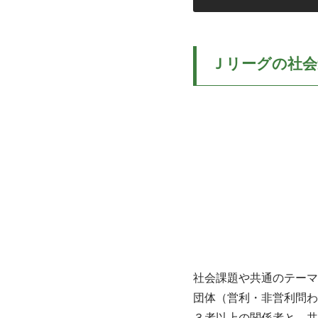
Ｊリーグの社会
社会課題や共通のテーマ
団体（営利・非営利問わ
３者以上の関係者と、共