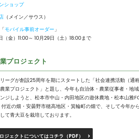
インショップ
店
（メイン／サウス）
「
モバイル事前オーダー
」
（金）11:00～ 10月29日（土）18:00まで
農業プロジェクト
リーグが創設
25
周年を期にスタートした「社会連携活動（通
農業プロジェクト」と題し、今年も自治体・農業従事者・地域
ンジしようと、松本市中山・内田地区の遊休農地・松本山雅
F
」付近の畑・安曇野市穂高地区・箕輪町の畑で、そして今年か
して青大豆を栽培しております。
ロジェクトについてはコチラ（
PDF
）