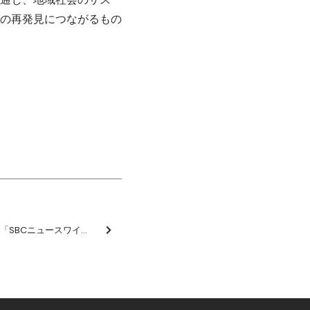
の再発見につながるもの
10/28（金）SBC信越放送「SBCニュースワイド」