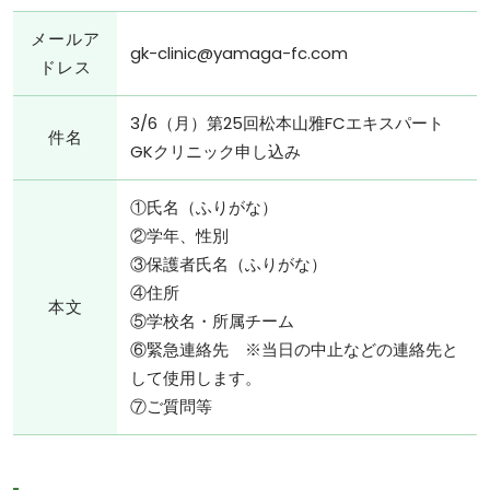
メールア
gk-clinic@yamaga-fc.com
ドレス
3/6（月）第25回松本山雅FCエキスパート
件名
GKクリニック申し込み
①氏名（ふりがな）
②学年、性別
③保護者氏名（ふりがな）
④住所
本文
⑤学校名・所属チーム
⑥緊急連絡先 ※当日の中止などの連絡先と
して使用します。
⑦ご質問等