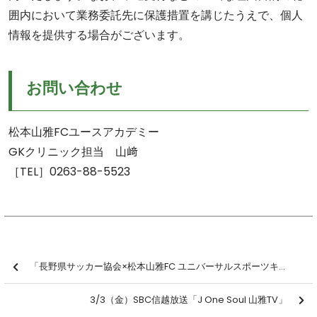
囲内において業務委託先に保護措置を講じたうえで、個人
情報を提供する場合がございます。
お問い合わせ
松本山雅FCユースアカデミー
GKクリニック担当 山﨑
［TEL］0263-88-5523
「長野県サッカー協会×松本山雅FC ユニバーサルスポーツキャラバン「ブラインドサッカー体験会＆ごちゃまぜサッカー」に参加しました【報告】
3/3（金）SBC信越放送「J One Soul 山雅TV」