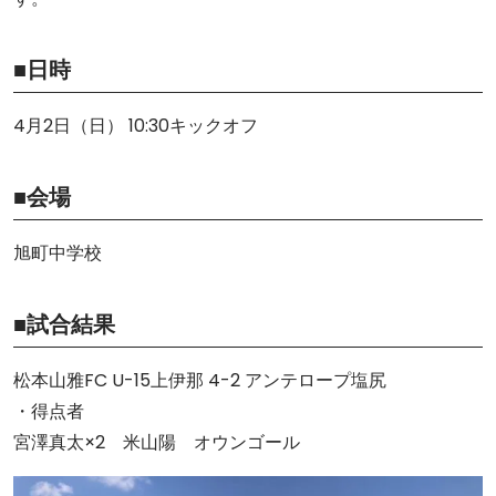
■日時
4月2日（日） 10:30キックオフ
■会場
旭町中学校
■試合結果
松本山雅FC U-15上伊那 4-2 アンテロープ塩尻
・得点者
宮澤真太×2 米山陽 オウンゴール