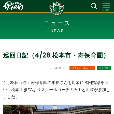
MENU
ニュース
NEWS
巡回日記（4/28 松本市・寿保育園）
2023.04.28
アカデミーニュース
普及活動
4月28日（金）寿保育園の年長さんを対象に巡回指導を行
い、松本山雅FCよりスクールコーチの石山と山﨑が参加し
ました。