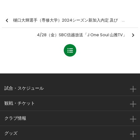
樋口大輝選手（専修大学）2024シーズン新加入内定 及び 「ＪＦＡ・Ｊリーグ特別指定選手」承認のお知らせ
4/28（金）SBC信越放送「J One Soul 山雅TV」
試合・スケジュール
観戦・チケット
クラブ情報
グッズ