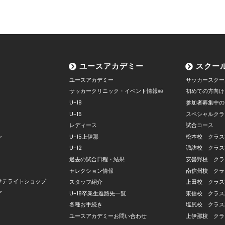
ユースアカデミー
スクー
ユースアカデミー
サッカースクー
サッカークリニック・イベント情報￼
初めての方向け
U-18
参加者募集中の
U-15
スペシャルクラ
レディース
試合コース
ン
U-15上伊那
松本校 クラス
U-12
諏訪校 クラス
過去の試合日程・結果
安曇野校 クラ
セレクション情報
南信州校 クラ
サテライトショップ
スタッフ紹介
上田校 クラス
ア
U-18卒業生進路先一覧
東信校 クラス
各種お手続き
塩尻校 クラス
ユースアカデミーお問い合わせ
上伊那校 クラ