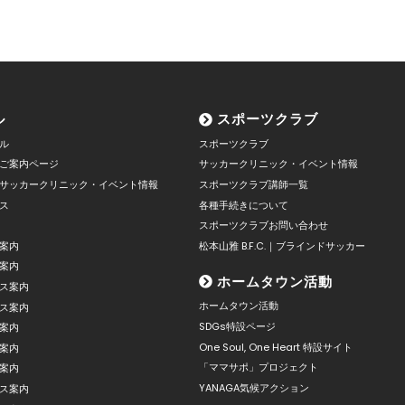
ル
スポーツクラブ
ル
スポーツクラブ
ご案内ページ
サッカークリニック・イベント情報
サッカークリニック・イベント情報
スポーツクラブ講師一覧
ス
各種手続きについて
スポーツクラブお問い合わせ
案内
松本山雅 B.F.C.｜ブラインドサッカー
案内
ホームタウン活動
ス案内
ホームタウン活動
ス案内
SDGs特設ページ
案内
One Soul, One Heart 特設サイト
案内
「ママサポ」プロジェクト
案内
YANAGA気候アクション
ス案内