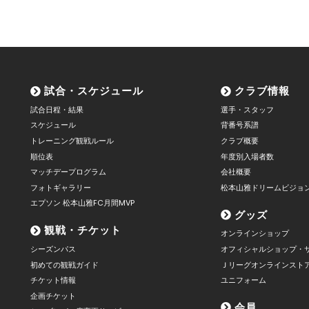
試合・スケジュール
クラブ情報
試合日程・結果
選手・スタッフ
スケジュール
背番号系譜
トレーニング観戦ルール
クラブ概要
順位表
年度別入場者数
マッチデープログラム
会社概要
フォトギャラリー
松本山雅ドリームビジョ
エプソン 松本山雅FC月間MVP
グッズ
観戦・チケット
オンラインショップ
シーズンパス
オフィシャルショップ・
初めての観戦ガイド
Ｊリーグオンラインスト
チケット情報
ユニフォーム
企画チケット
会員