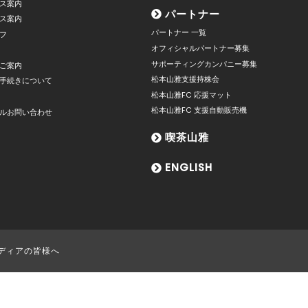
ス案内
パートナー
ス案内
パートナー 一覧
フ
オフィシャルパートナー募集
サポーティングカンパニー募集
ご案内
松本山雅支援持株会
手続きについて
松本山雅FC 応援マット
松本山雅FC 支援自動販売機
ルお問い合わせ
喫茶山雅
ENGLISH
ディアの皆様へ