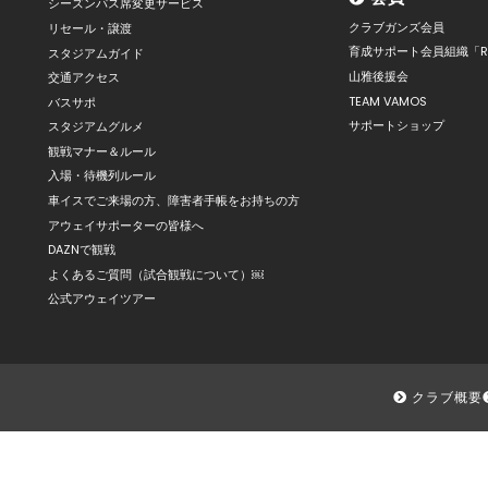
シーズンパス席変更サービス
クラブガンズ会員
リセール・譲渡
育成サポート会員組織「R
スタジアムガイド
山雅後援会
交通アクセス
TEAM VAMOS
バスサポ
サポートショップ
スタジアムグルメ
観戦マナー＆ルール
入場・待機列ルール
車イスでご来場の方、障害者手帳をお持ちの方
アウェイサポーターの皆様へ
DAZNで観戦
よくあるご質問（試合観戦について）￼
公式アウェイツアー
クラブ概要