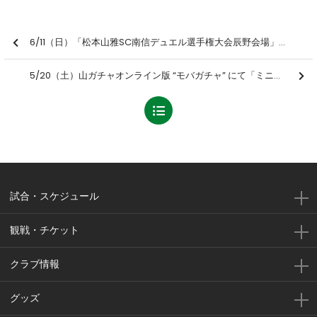
6/11（日）「松本山雅SC南信デュエル選手権大会辰野会場」参加者募集のお知らせ
5/20（土）山ガチャオンライン版 “モバガチャ” にて「ミニタペストリー（2023選手ver.）」新発売！
試合・スケジュール
観戦・チケット
クラブ情報
グッズ