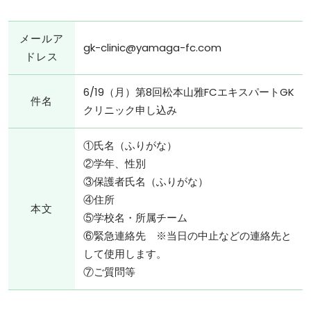
メールア
gk-clinic@yamaga-fc.com
ドレス
6/19（月）第8回松本山雅FCエキスパートGK
件名
クリニック申し込み
①氏名（ふりがな）
②学年、性別
③保護者氏名（ふりがな）
④住所
本文
⑤学校名・所属チーム
⑥緊急連絡先 ※当日の中止などの連絡先と
して使用します。
⑦ご質問等