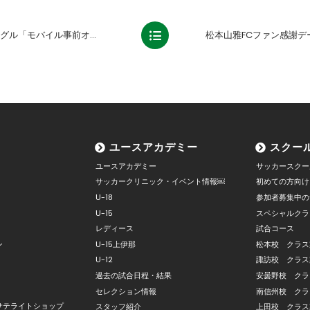
グル「モバイル事前オーダー」
ユースアカデミー
スクー
ユースアカデミー
サッカースクー
サッカークリニック・イベント情報￼
初めての方向け
U-18
参加者募集中の
U-15
スペシャルクラ
レディース
試合コース
ン
U-15上伊那
松本校 クラス
U-12
諏訪校 クラス
過去の試合日程・結果
安曇野校 クラ
セレクション情報
南信州校 クラ
サテライトショップ
スタッフ紹介
上田校 クラス