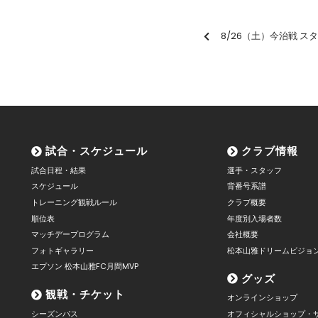
8/26（土）今治戦 スタ
試合・スケジュール
クラブ情報
試合日程・結果
選手・スタッフ
スケジュール
背番号系譜
トレーニング観戦ルール
クラブ概要
順位表
年度別入場者数
マッチデープログラム
会社概要
フォトギャラリー
松本山雅ドリームビジョ
エプソン 松本山雅FC月間MVP
グッズ
観戦・チケット
オンラインショップ
シーズンパス
オフィシャルショップ・