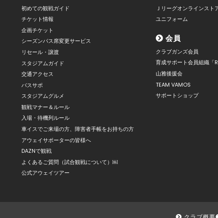
初めての観戦ガイド
Ｊリーグオンラインスト
チケット情報
ユニフォーム
企画チケット
会員
シーズンパス席変更サービス
クラブガンズ会員
リセール・譲渡
育成サポート会員組織「R
スタジアムガイド
山雅後援会
交通アクセス
TEAM VAMOS
バスサポ
サポートショップ
スタジアムグルメ
観戦マナー＆ルール
入場・待機列ルール
車イスでご来場の方、障害者手帳をお持ちの方
アウェイサポーターの皆様へ
DAZNで観戦
よくあるご質問（試合観戦について）￼
公式アウェイツアー
クラブ概要