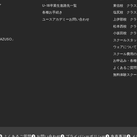
ア
U-18卒業生進路先一覧
東信校 クラス
各種お手続き
塩尻校 クラス
ユースアカデミーお問い合わせ
上伊那校 クラ
松本西校 クラ
小坂田校 クラ
AZUSO」
スクールスタッ
ウェアについて
スクール費用の
お申込み・各種
よくあるご質問
無料体験スクー
よくあるご質問
お問い合わせ
プライバシーポリシー
免責事項
メ