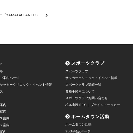
松本山雅FCファン感謝デー『YAMAGA FAN FESTA 2023』フードデリバリー実施のお知らせ
ル
スポーツクラブ
ル
スポーツクラブ
ご案内ページ
サッカークリニック・イベント情報
サッカークリニック・イベント情報
スポーツクラブ講師一覧
ス
各種手続きについて
スポーツクラブお問い合わせ
案内
松本山雅 B.F.C.｜ブラインドサッカー
案内
ホームタウン活動
ス案内
ホームタウン活動
ス案内
SDGs特設ページ
案内