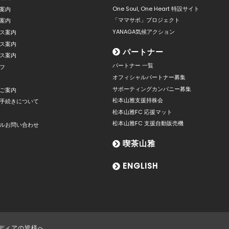
One Soul, One Heart 特設サイト
案内
「ママサポ」プロジェクト
案内
YANAGA気候アクション
ス案内
ス案内
パートナー
ス案内
パートナー 一覧
フ
オフィシャルパートナー募集
サポーティングカンパニー募集
ご案内
松本山雅支援持株会
手続きについて
松本山雅FC 応援マット
松本山雅FC 支援自動販売機
ルお問い合わせ
喫茶山雅
ENGLISH
ディアの皆様へ