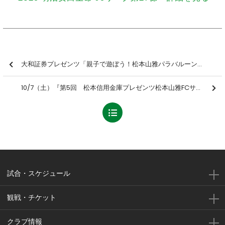
大和証券プレゼンツ「親子で遊ぼう！松本山雅パラバルーン&ふれあいサッカー」を開催しました【報告】
10/7（土）『第5回 松本信用金庫プレゼンツ松本山雅FCサッカークリニック』参加者募集のお知らせ
試合・スケジュール
観戦・チケット
クラブ情報