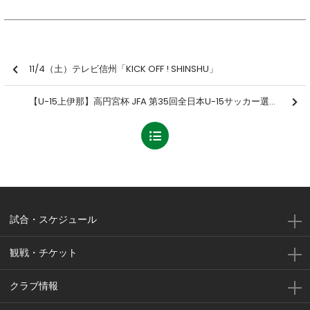
11/4（土）テレビ信州「KICK OFF ! SHINSHU」
【U-15上伊那】高円宮杯 JFA 第35回全日本U-15サッカー選手権大会 北信越大会 兼 高円宮杯 JFA U-15サッカーリーグ2023 第15回北信越リーグ 入替戦 1回戦 結果のお知らせ
試合・スケジュール
観戦・チケット
クラブ情報