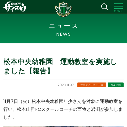
MENU
ニュース
NEWS
松本中央幼稚園 運動教室を実施し
ました【報告】
2023.11.07
アカデミーニュース
普及活動
11月7日（火）松本中央幼稚園年少さんを対象に運動教室を
行い、松本山雅FCスクールコーチの西牧と岩渕が参加しま
した。