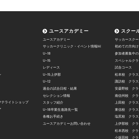
ユースアカデミー
スクー
ユースアカデミー
サッカースクー
サッカークリニック・イベント情報￼
初めての方向け
U-18
参加者募集中の
U-15
スペシャルクラ
レディース
試合コース
ン
U-15上伊那
松本校 クラス
U-12
諏訪校 クラス
過去の試合日程・結果
安曇野校 クラ
セレクション情報
南信州校 クラ
サテライトショップ
スタッフ紹介
上田校 クラス
ア
U-18卒業生進路先一覧
東信校 クラス
各種お手続き
塩尻校 クラス
ユースアカデミーお問い合わせ
上伊那校 クラ
松本西校 クラ
小坂田校 クラ