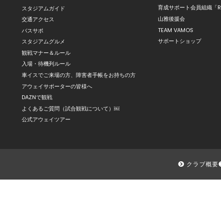
育成サポート会員組織「R
スタジアムガイド
山雅後援会
交通アクセス
TEAM VAMOS
バスサポ
サポートショップ
スタジアムグルメ
観戦マナー＆ルール
入場・待機列ルール
車イスでご来場の方、障害者手帳をお持ちの方
アウェイサポーターの皆様へ
DAZNで観戦
よくあるご質問（試合観戦について）￼
公式アウェイツアー
クラブ概要