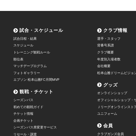
試合・スケジュール
クラブ情報
試合日程・結果
選手・スタッフ
スケジュール
背番号系譜
トレーニング観戦ルール
クラブ概要
順位表
年度別入場者数
マッチデープログラム
会社概要
フォトギャラリー
松本山雅ドリームビジョ
エプソン 松本山雅FC月間MVP
グッズ
観戦・チケット
オンラインショップ
シーズンパス
オフィシャルショップ・
初めての観戦ガイド
Ｊリーグオンラインスト
チケット情報
ユニフォーム
企画チケット
会員
シーズンパス席変更サービス
クラブガンズ会員
リセール・譲渡