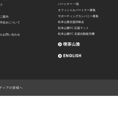
パートナー 一覧
フ
オフィシャルパートナー募集
サポーティングカンパニー募集
ご案内
松本山雅支援持株会
手続きについて
松本山雅FC 応援マット
松本山雅FC 支援自動販売機
ルお問い合わせ
喫茶山雅
ENGLISH
ディアの皆様へ