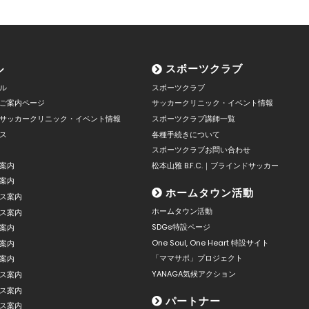
ル
スポーツクラブ
ル
スポーツクラブ
ご案内ページ
サッカークリニック・イベント情報
サッカークリニック・イベント情報
スポーツクラブ講師一覧
ス
各種手続きについて
スポーツクラブお問い合わせ
案内
松本山雅 B.F.C.｜ブラインドサッカー
案内
ホームタウン活動
ス案内
ホームタウン活動
ス案内
SDGs特設ページ
案内
One Soul, One Heart 特設サイト
案内
「ママサポ」プロジェクト
案内
YANAGA気候アクション
ス案内
ス案内
パートナー
ス案内