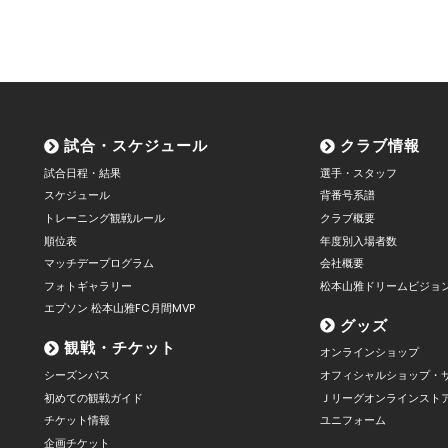
試合・スケジュール
クラブ情報
試合日程・結果
選手・スタッフ
スケジュール
背番号系譜
トレーニング観戦ルール
クラブ概要
順位表
年度別入場者数
マッチデープログラム
会社概要
フォトギャラリー
松本山雅ドリームビジョ
エプソン 松本山雅FC月間MVP
グッズ
観戦・チケット
オンラインショップ
シーズンパス
オフィシャルショップ・
初めての観戦ガイド
Ｊリーグオンラインスト
チケット情報
ユニフォーム
企画チケット