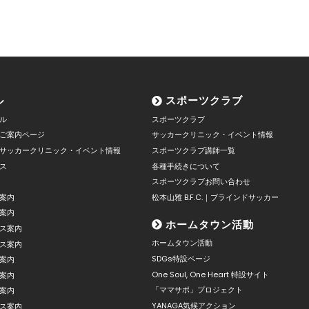
ル
スポーツクラブ
ル
スポーツクラブ
ご案内ページ
サッカークリニック・イベント情報
サッカークリニック・イベント情報
スポーツクラブ講師一覧
ス
各種手続きについて
スポーツクラブお問い合わせ
案内
松本山雅 B.F.C.｜ブラインドサッカー
案内
ホームタウン活動
ス案内
ホームタウン活動
ス案内
SDGs特設ページ
案内
One Soul, One Heart 特設サイト
案内
「ママサポ」プロジェクト
案内
YANAGA気候アクション
ス案内