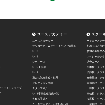
ユースアカデミー
スクー
ユースアカデミー
サッカースクー
サッカークリニック・イベント情報￼
初めての方向け
U-18
参加者募集中の
U-15
スペシャルクラ
レディース
試合コース
ン
U-15上伊那
松本校 クラス
U-12
諏訪校 クラス
過去の試合日程・結果
安曇野校 クラ
セレクション情報
南信州校 クラ
サテライトショップ
スタッフ紹介
上田校 クラス
ア
U-18卒業生進路先一覧
東信校 クラス
各種お手続き
塩尻校 クラス
ユースアカデミーお問い合わせ
上伊那校 クラ