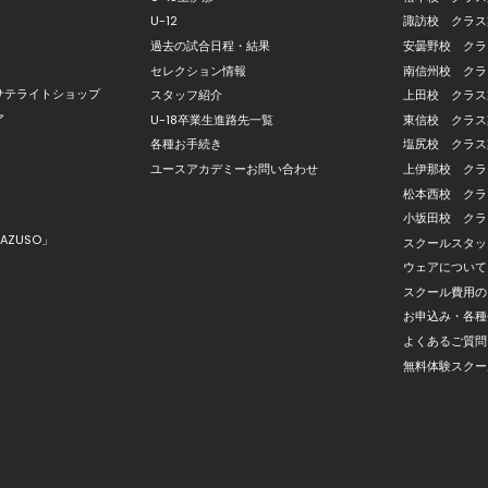
U-12
諏訪校 クラス
過去の試合日程・結果
安曇野校 クラ
セレクション情報
南信州校 クラ
サテライトショップ
スタッフ紹介
上田校 クラス
ア
U-18卒業生進路先一覧
東信校 クラス
各種お手続き
塩尻校 クラス
ユースアカデミーお問い合わせ
上伊那校 クラ
松本西校 クラ
小坂田校 クラ
AZUSO」
スクールスタッ
ウェアについて
スクール費用の
お申込み・各種
よくあるご質問
無料体験スクー