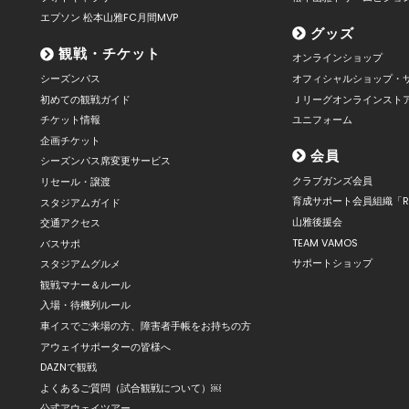
エプソン 松本山雅FC月間MVP
グッズ
観戦・チケット
オンラインショップ
シーズンパス
オフィシャルショップ・
初めての観戦ガイド
Ｊリーグオンラインスト
チケット情報
ユニフォーム
企画チケット
会員
シーズンパス席変更サービス
クラブガンズ会員
リセール・譲渡
育成サポート会員組織「R
スタジアムガイド
山雅後援会
交通アクセス
TEAM VAMOS
バスサポ
サポートショップ
スタジアムグルメ
観戦マナー＆ルール
入場・待機列ルール
車イスでご来場の方、障害者手帳をお持ちの方
アウェイサポーターの皆様へ
DAZNで観戦
よくあるご質問（試合観戦について）￼
公式アウェイツアー