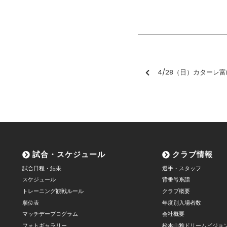
4/28（日）カターレ富山戦「エ
試合・スケジュール
クラブ情報
試合日程・結果
選手・スタッフ
スケジュール
背番号系譜
トレーニング観戦ルール
クラブ概要
順位表
年度別入場者数
マッチデープログラム
会社概要
フォトギャラリー
松本山雅ドリームビジョ