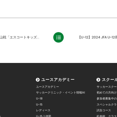
スコートキッズ」参加者募集のお知らせ
ユースアカデミー
スクー
ユースアカデミー
サッカースクー
サッカークリニック・イベント情報￼
初めての方向け
U-18
参加者募集中の
U-15
スペシャルクラ
レディース
試合コース
ン
U-15上伊那
松本校 クラス