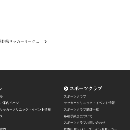
【U-12】2024 JFA U-12長野県サッカーリーグ 第2節 結果のお知らせ
ル
スポーツクラブ
ル
スポーツクラブ
ご案内ページ
サッカークリニック・イベント情報
サッカークリニック・イベント情報
スポーツクラブ講師一覧
ス
各種手続きについて
スポーツクラブお問い合わせ
案内
松本山雅 B.F.C.｜ブラインドサッカー