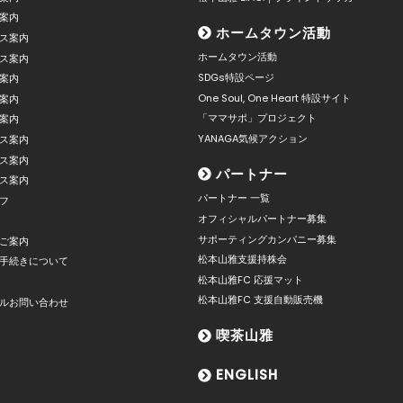
案内
ホームタウン活動
ス案内
ホームタウン活動
ス案内
SDGs特設ページ
案内
One Soul, One Heart 特設サイト
案内
「ママサポ」プロジェクト
案内
YANAGA気候アクション
ス案内
ス案内
パートナー
ス案内
パートナー 一覧
フ
オフィシャルパートナー募集
サポーティングカンパニー募集
ご案内
松本山雅支援持株会
手続きについて
松本山雅FC 応援マット
松本山雅FC 支援自動販売機
ルお問い合わせ
喫茶山雅
ENGLISH