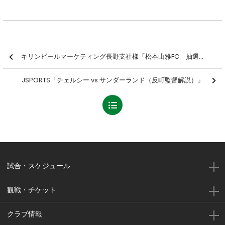
キリンビールマーケティング長野支社様「松本山雅FC 抽選会/握手会＆サイン会」開催のお知らせ
JSPORTS「チェルシー vs サンダーランド（反町監督解説）」
試合・スケジュール
観戦・チケット
クラブ情報