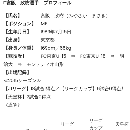
□宮阪 政樹選手 プロフィール
【氏名】
宮阪 政樹（みやさか まさき）
【ポジション】
MF
【生年月日】
1989年7月15日
【出身】
東京都
【身長／体重】
169cm／68kg
【競技歴】
FC東京U-15 ⇒ FC東京U-18 ⇒ 明
治大 ⇒ モンテディオ山形
【出場記録】
≪2015シーズン≫
【J1リーグ】18試合1得点／【リーグカップ】6試合0得点/
【天皇杯】2試合0得点
《通算》
リーグ
リーグ
天皇杯
カップ