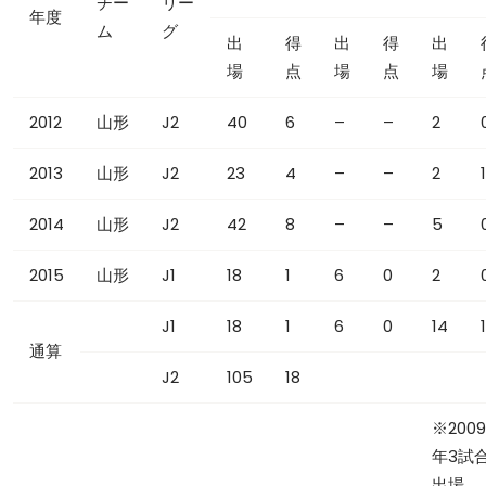
チー
リー
年度
ム
グ
出
得
出
得
出
場
点
場
点
場
2012
山形
J2
40
6
–
–
2
2013
山形
J2
23
4
–
–
2
1
2014
山形
J2
42
8
–
–
5
2015
山形
J1
18
1
6
0
2
J1
18
1
6
0
14
1
通算
J2
105
18
※2009
年3試
出場