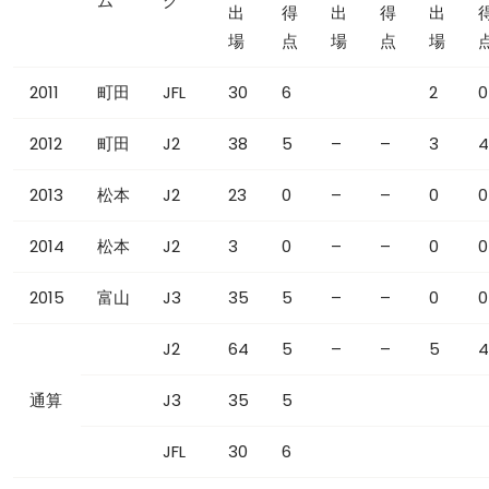
ム
グ
出
得
出
得
出
場
点
場
点
場
2011
町田
JFL
30
6
2
0
2012
町田
J2
38
5
–
–
3
4
2013
松本
J2
23
0
–
–
0
0
2014
松本
J2
3
0
–
–
0
0
2015
富山
J3
35
5
–
–
0
0
J2
64
5
–
–
5
4
通算
J3
35
5
JFL
30
6