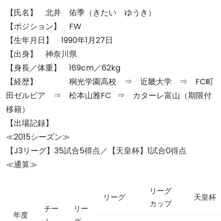
【氏名】 北井 佑季（きたい ゆうき）
【ポジション】 FW
【生年月日】 1990年1月27日
【出身】 神奈川県
【身長／体重】 169cm／62kg
【経歴】 桐光学園高校 ⇒ 近畿大学 ⇒ FC町
田ゼルビア ⇒ 松本山雅FC ⇒ カターレ富山（期限付
移籍）
【出場記録】
≪2015シーズン≫
【J3リーグ】35試合5得点／【天皇杯】1試合0得点
≪通算≫
リーグ
リーグ
天皇杯
カップ
チー
リー
年度