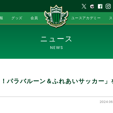
報
グッズ
会員
ユースアカデミー
ス
ニュース
NEWS
う！パラバルーン＆ふれあいサッカー」
2024.06