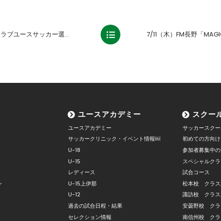
カー選手権(U-15)大会 日程のお知らせ
ユースアカデミー
スクー
ユースアカデミー
サッカースクー
サッカークリニック・イベント情報￼
初めての方向け
U-18
参加者募集中の
U-15
スペシャルクラ
レディース
試合コース
ン
U-15上伊那
松本校 クラス
U-12
諏訪校 クラス
過去の試合日程・結果
安曇野校 クラ
セレクション情報
南信州校 クラ