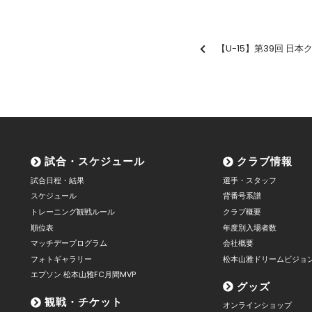
【U-15】第39回 日本クラブユースサッ
試合・スケジュール
クラブ情報
試合日程・結果
選手・スタッフ
スケジュール
背番号系譜
トレーニング観戦ルール
クラブ概要
順位表
年度別入場者数
マッチデープログラム
会社概要
フォトギャラリー
松本山雅ドリームビジョ
エプソン 松本山雅FC月間MVP
グッズ
観戦・チケット
オンラインショップ