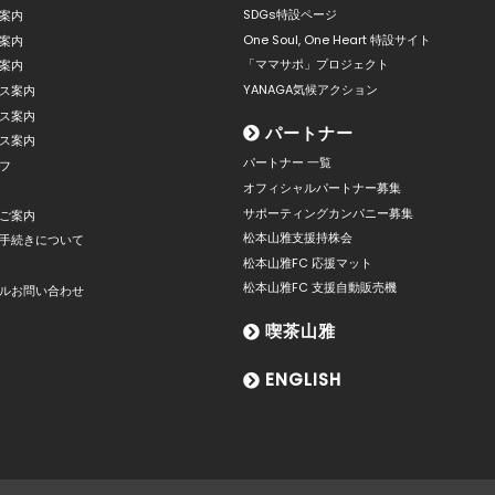
SDGs特設ページ
案内
One Soul, One Heart 特設サイト
案内
「ママサポ」プロジェクト
案内
YANAGA気候アクション
ス案内
ス案内
パートナー
ス案内
パートナー 一覧
フ
オフィシャルパートナー募集
サポーティングカンパニー募集
ご案内
松本山雅支援持株会
手続きについて
松本山雅FC 応援マット
松本山雅FC 支援自動販売機
ルお問い合わせ
喫茶山雅
ENGLISH