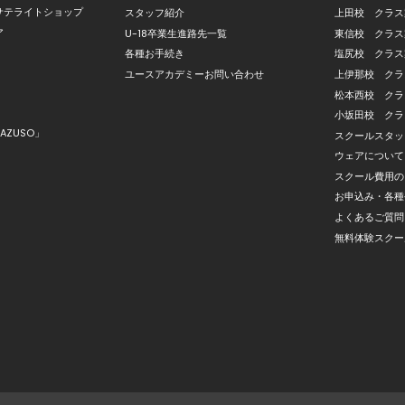
サテライトショップ
スタッフ紹介
上田校 クラス
ア
U-18卒業生進路先一覧
東信校 クラス
各種お手続き
塩尻校 クラス
ユースアカデミーお問い合わせ
上伊那校 クラ
松本西校 クラ
小坂田校 クラ
AZUSO」
スクールスタッ
ウェアについて
スクール費用の
お申込み・各種
よくあるご質問
無料体験スクー