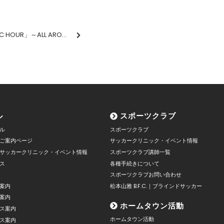
7/11（木）FM長野「MAGIC HOUR」～ALL AROUND THE GANS～
ル
スポーツクラブ
ル
スポーツクラブ
ご案内ページ
サッカークリニック・イベント情報
サッカークリニック・イベント情報
スポーツクラブ講師一覧
ス
各種手続きについて
スポーツクラブお問い合わせ
案内
松本山雅 B.F.C.｜ブラインドサッカー
案内
ホームタウン活動
ス案内
ホームタウン活動
ス案内