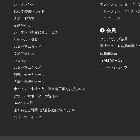
シーズンパス
オフィシャルショップ・
初めての観戦ガイド
Ｊリーグオンラインスト
チケット情報
ユニフォーム
企画チケット
会員
シーズンパス席変更サービス
クラブガンズ会員
リセール・譲渡
育成サポート会員組織「R
スタジアムガイド
山雅後援会
交通アクセス
TEAM VAMOS
バスサポ
サポートショップ
スタジアムグルメ
観戦マナー＆ルール
入場・待機列ルール
車イスでご来場の方、障害者手帳をお持ちの方
アウェイサポーターの皆様へ
DAZNで観戦
よくあるご質問（試合観戦について）￼
公式アウェイツアー