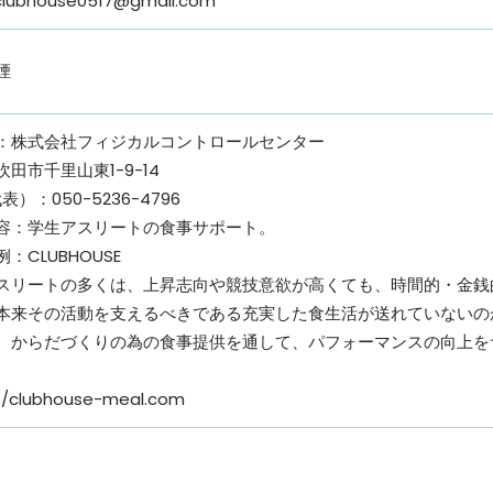
clubhouse0517@gmail.com
煙
：株式会社フィジカルコントロールセンター
⽥市千⾥⼭東1-9-14
代表）：050-5236-4796
容：学⽣アスリートの⾷事サポート。
：CLUBHOUSE
スリートの多くは、上昇志向や競技意欲が⾼くても、時間的・⾦銭
本来その活動を⽀えるべきである充実した⾷⽣活が送れていないの
、からだづくりの為の⾷事提供を通して、パフォーマンスの向上を
://clubhouse-meal.com