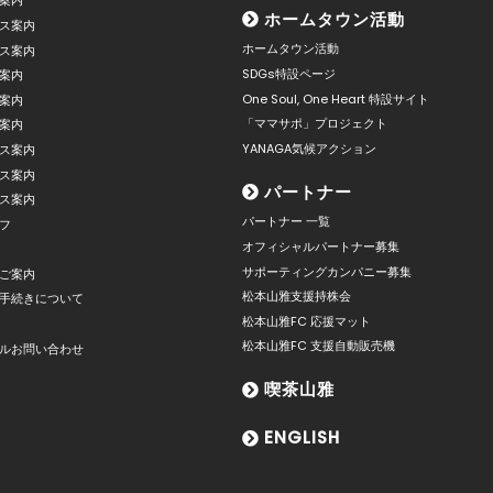
案内
ホームタウン活動
ス案内
ホームタウン活動
ス案内
SDGs特設ページ
案内
One Soul, One Heart 特設サイト
案内
「ママサポ」プロジェクト
案内
YANAGA気候アクション
ス案内
ス案内
パートナー
ス案内
パートナー 一覧
フ
オフィシャルパートナー募集
サポーティングカンパニー募集
ご案内
松本山雅支援持株会
手続きについて
松本山雅FC 応援マット
松本山雅FC 支援自動販売機
ルお問い合わせ
喫茶山雅
ENGLISH