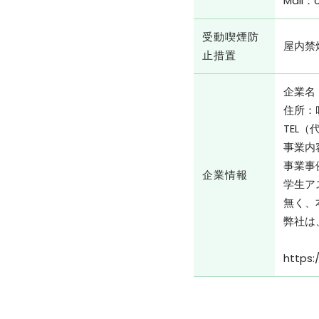
Mail：
受動喫煙防
屋内禁
⽌措置
企業名
住所：吹
TEL（
事業内
事業事例
企業情報
学⽣ア
無く、
弊社は
https