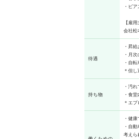
・ピア
【雇⽤
会社松
・昇給
・⽉次
待遇
・⾃転
＊但し
・汚れ
持ち物
・⾷堂
＊エプ
・健康
・⾃動
考えら
働くための