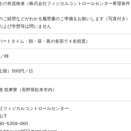
⼠の有資格者（株式会社フィジカルコントロールセンター希望条件
のご経歴などがわかる履歴書のご準備をお願いします（写真付き）
および学歴等は問いません
（パートタイム：朝・昼・夜の各部で４名程度）
円／時
上限）500円／⽇
雅 筑摩寮（⻑野県松本市内）
社フィジカルコントロールセンター
⼭下
80-5359-0611