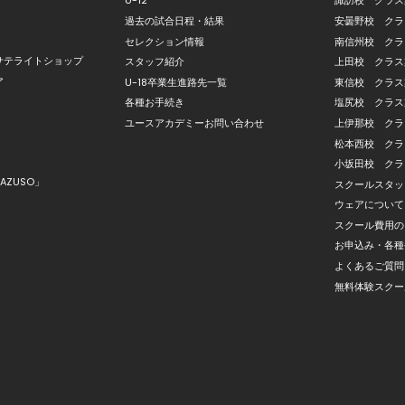
U-12
諏訪校 クラス
過去の試合日程・結果
安曇野校 クラ
セレクション情報
南信州校 クラ
サテライトショップ
スタッフ紹介
上田校 クラス
ア
U-18卒業生進路先一覧
東信校 クラス
各種お手続き
塩尻校 クラス
ユースアカデミーお問い合わせ
上伊那校 クラ
松本西校 クラ
小坂田校 クラ
AZUSO」
スクールスタッ
ウェアについて
スクール費用の
お申込み・各種
よくあるご質問
無料体験スクー