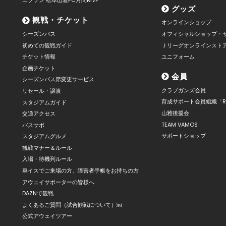
エプソン 松本山雅FC月間MVP
グッズ
観戦・チケット
オンラインショップ
シーズンパス
オフィシャルショップ・
初めての観戦ガイド
Ｊリーグオンラインスト
チケット情報
ユニフォーム
企画チケット
会員
シーズンパス席変更サービス
クラブガンズ会員
リセール・譲渡
育成サポート会員組織「R
スタジアムガイド
山雅後援会
交通アクセス
TEAM VAMOS
バスサポ
サポートショップ
スタジアムグルメ
観戦マナー＆ルール
入場・待機列ルール
車イスでご来場の方、障害者手帳をお持ちの方
アウェイサポーターの皆様へ
DAZNで観戦
よくあるご質問（試合観戦について）￼
公式アウェイツアー