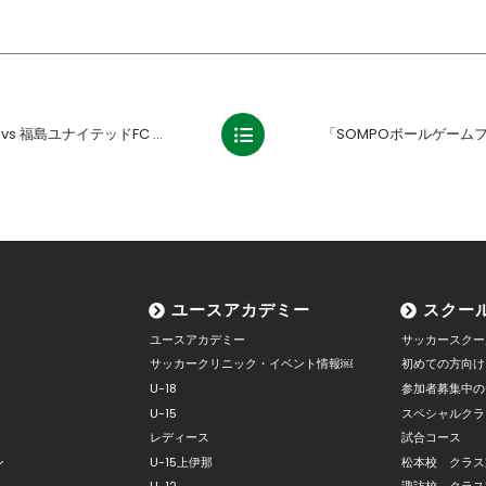
福島ユナイテッドFC ホームゲーム情報
ユースアカデミー
スクー
ユースアカデミー
サッカースクー
サッカークリニック・イベント情報￼
初めての方向け
U-18
参加者募集中の
U-15
スペシャルクラ
レディース
試合コース
ン
U-15上伊那
松本校 クラス