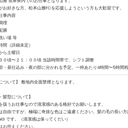
⼭雅 筑摩寮内でのお仕事となります。
がお好きな⽅、松本⼭雅FCを応援しようという⽅も⼤歓迎です。
仕事内容
調理
配膳
い場 等
時間（詳細未定）
から⼟曜⽇
０頃〜２１：００頃 当該時間帯で、シフト調整
部・昼仕込み・夜の部に分かれる予定。⼀枠あたり4時間〜5時間
について】 敷地内全⾯禁煙となります。
・髪型について】
を扱うお仕事なので清潔感のある格好でお願いします。
は⾃由ですが、極端に奇抜な⾊はご遠慮ください。髪の⽑の⻑い⽅
NG です。（清潔感は保ってくだい）
はお控えください。