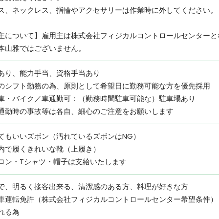
ス、ネックレス、指輪やアクセサリーは作業時に外してください。
主について】雇⽤主は株式会社フィジカルコントロールセンターと
本⼭雅ではございません。
あり、能⼒⼿当、資格⼿当あり
のシフト勤務の為、原則として希望⽇に勤務可能な方を優先採用
⾞・バイク／⾞通勤可：（勤務時間駐⾞可能な）駐⾞場あり
通勤時の事故等は各⾃、細⼼のご注意をお願いします
てもいいズボン（汚れているズボンはNG）
内で履くきれいな靴（上履き）
ロン・Tシャツ・帽⼦は⽀給いたします
で、明るく接客出来る、清潔感のある⽅、料理が好きな⽅
⾞運転免許（株式会社フィジカルコントロールセンター希望条件）
れる為