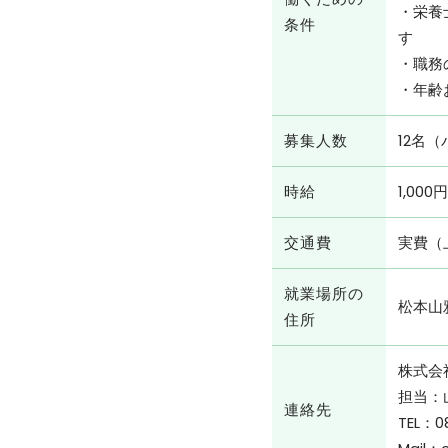
・栄養
条件
す
・職務
・年齢
募集⼈数
12名
時給
1,000
交通費
実費（
就業場所の
松本⼭
住所
株式会
担当：
連絡先
TEL：0