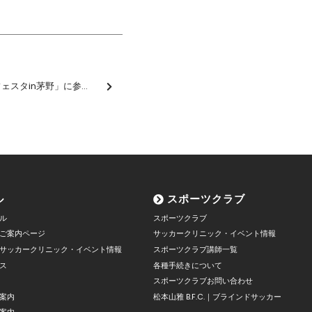
「SOMPOボールゲームフェスタin茅野」に参加しました【報告】
ル
スポーツクラブ
ル
スポーツクラブ
ご案内ページ
サッカークリニック・イベント情報
サッカークリニック・イベント情報
スポーツクラブ講師一覧
ス
各種手続きについて
スポーツクラブお問い合わせ
案内
松本山雅 B.F.C.｜ブラインドサッカー