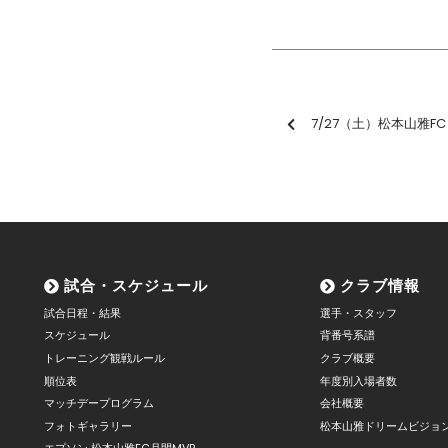
7/27（土）松本山雅FC vs 
試合・スケジュール
クラブ情報
試合日程・結果
選手・スタッフ
スケジュール
背番号系譜
トレーニング観戦ルール
クラブ概要
順位表
年度別入場者数
マッチデープログラム
会社概要
フォトギャラリー
松本山雅ドリームビジョ