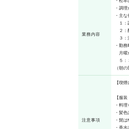
・松本
・調理
・主な
１：
２：
業務内容
３：洗
・勤務
⽉曜
５：３
（朝の
【喫煙
【服装
・料理
・髪⾊
注意事項
・髭は
・⾹⽔