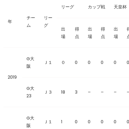
リーグ
カップ戦
天皇杯
チー
リー
年
ム
グ
出
得
出
得
出
場
点
場
点
場
G大
Ｊ１
０
0
0
0
0
阪
2019
G大
Ｊ３
18
3
–
–
–
23
G大
Ｊ１
1
0
0
0
0
阪