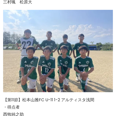
三村颯 松原大
【第11節】松本山雅FC U-11 1-2 アルティスタ浅間
・得点者
西牧純之助