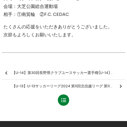
会場：大芝公園総合運動場
相手：①南箕輪 ②F.C. CEDAC
たくさんの応援をいただきありがとうございました。
次節もよろしくお願いいたします。
【U-14】第30回⻑野県クラブユースサッカー選⼿権(U-14)⼤会 兼 第18回北信越クラブユースサッカー選⼿権(U-14)⼤会 ⻑野県予選会 2回戦 結果のお知らせ
【U-13】U-13サッカーリーグ2024 第11回北信越リーグ 第11節 結果のお知らせ