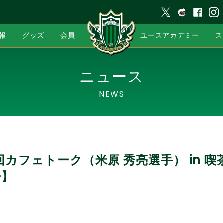
報
グッズ
会員
ユースアカデミー
ス
ニュース
NEWS
4回カフェトーク（米原 秀亮選手） in 
告】