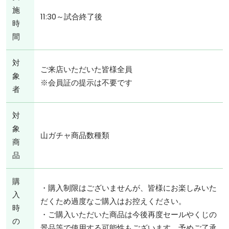
施
11:30～試合終了後
時
間
対
ご来店いただいた皆様全員
象
※会員証の提示は不要です
者
対
象
山ガチャ商品数種類
商
品
購
・購入制限はございませんが、皆様にお楽しみいた
入
だくため過度なご購入はお控えください。
時
・ご購入いただいた商品は今後再度セールやくじの
の
景品等で使用する可能性もございます。予めご了承